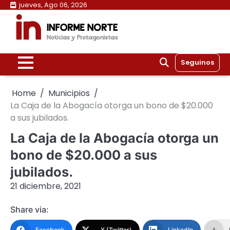
Skip
jueves, Ago 06, 2026
to
content
Seguinos
Home
Municipios
La Caja de la Abogacía otorga un bono de $20.000
a sus jubilados.
La Caja de la Abogacía otorga un
bono de $20.000 a sus
jubilados.
21 diciembre, 2021
Share via:
Facebook
X (Twitter)
LinkedIn