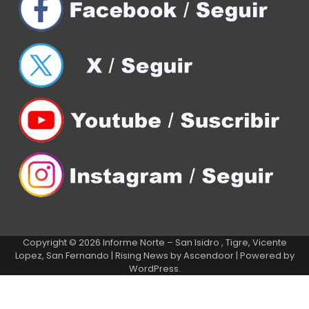
Copyright © 2026
Informe Norte – San Isidro , Tigre, Vicente
Lopez, San Fernando
| Rising News by
Ascendoor
| Powered by
WordPress
.