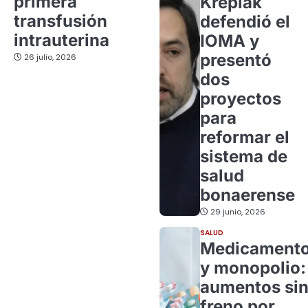
primera
Kreplak
transfusión
defendió el
intrauterina
IOMA y
presentó
26 julio, 2026
dos
proyectos
para
reformar el
sistema de
salud
bonaerense
29 junio, 2026
SALUD
Medicament
y monopolio:
aumentos si
freno por