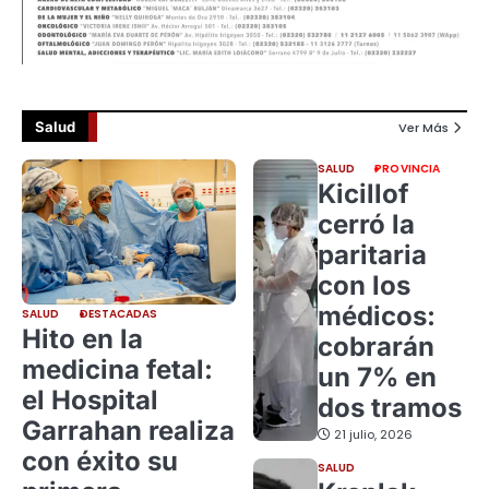
Salud
Ver Más
SALUD
PROVINCIA
Kicillof
cerró la
paritaria
con los
médicos:
SALUD
DESTACADAS
Hito en la
cobrarán
medicina fetal:
un 7% en
el Hospital
dos tramos
Garrahan realiza
21 julio, 2026
con éxito su
SALUD