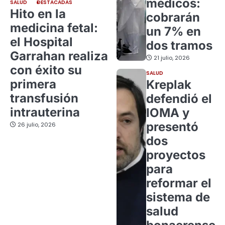
médicos:
SALUD
DESTACADAS
Hito en la
cobrarán
medicina fetal:
un 7% en
el Hospital
dos tramos
Garrahan realiza
21 julio, 2026
con éxito su
SALUD
primera
Kreplak
transfusión
defendió el
intrauterina
IOMA y
presentó
26 julio, 2026
dos
proyectos
para
reformar el
sistema de
salud