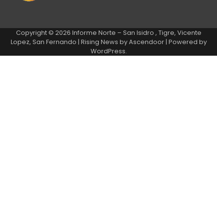
Copyright © 2026
Informe Norte – San Isidro , Tigre, Vicente
Lopez, San Fernando
| Rising News by
Ascendoor
| Powered by
WordPress
.