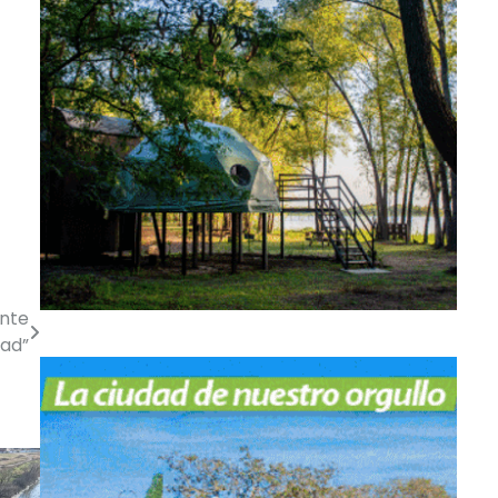
ente
dad”