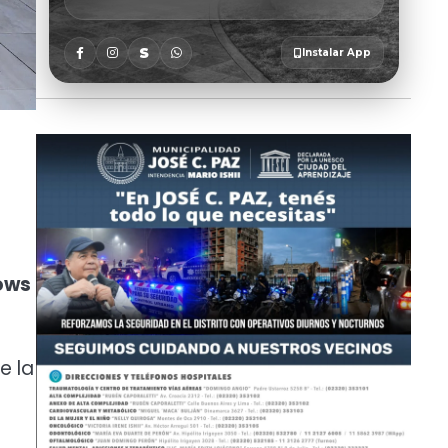
hows
e la