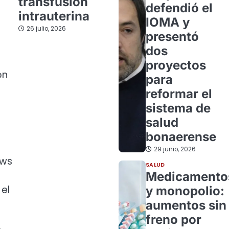
transfusión
defendió el
intrauterina
IOMA y
26 julio, 2026
presentó
dos
proyectos
on
para
reformar el
sistema de
salud
bonaerense
29 junio, 2026
ows
SALUD
Medicamento
el
y monopolio:
aumentos sin
freno por