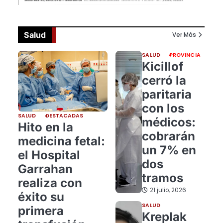
Salud
Ver Más
SALUD
PROVINCIA
Kicillof
cerró la
paritaria
con los
SALUD
DESTACADAS
médicos:
Hito en la
cobrarán
medicina fetal:
un 7% en
el Hospital
dos
Garrahan
tramos
realiza con
21 julio, 2026
éxito su
SALUD
primera
Kreplak