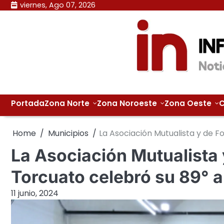
Skip
viernes, Ago 07, 2026
to
content
Portada
Zona Norte
Zona Noroeste
Zona Oeste
C
Home
Municipios
La Asociación Mutualista y de 
La Asociación Mutualista
Torcuato celebró su 89° a
11 junio, 2024