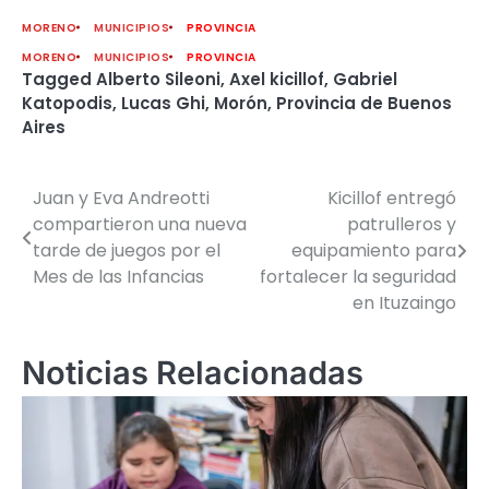
MORENO
MUNICIPIOS
PROVINCIA
MORENO
MUNICIPIOS
PROVINCIA
Tagged
Alberto Sileoni
,
Axel kicillof
,
Gabriel
Katopodis
,
Lucas Ghi
,
Morón
,
Provincia de Buenos
Aires
Juan y Eva Andreotti
Kicillof entregó
Navegación
compartieron una nueva
patrulleros y
de
tarde de juegos por el
equipamiento para
Mes de las Infancias
fortalecer la seguridad
entradas
en Ituzaingo
Noticias Relacionadas