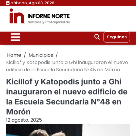
Skip
sábado, Ago 08, 2026
to
content
Seguinos
Home
Municipios
Kicillof y Katopodis junto a Ghi inauguraron el nuevo
edificio de la Escuela Secundaria N°48 en Morón
Kicillof y Katopodis junto a Ghi
inauguraron el nuevo edificio de
la Escuela Secundaria N°48 en
Morón
12 agosto, 2025