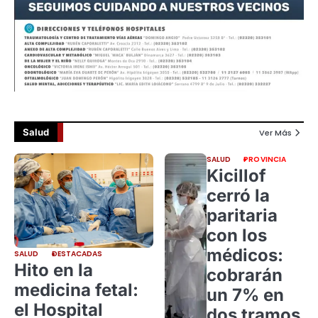
Salud
Ver Más
SALUD
PROVINCIA
Kicillof
cerró la
paritaria
con los
médicos:
SALUD
DESTACADAS
Hito en la
cobrarán
medicina fetal:
un 7% en
el Hospital
dos tramos