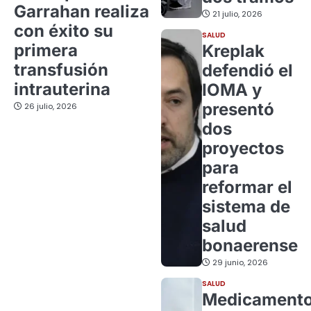
Garrahan realiza
21 julio, 2026
con éxito su
SALUD
primera
Kreplak
transfusión
defendió el
intrauterina
IOMA y
presentó
26 julio, 2026
dos
proyectos
para
reformar el
sistema de
salud
bonaerense
29 junio, 2026
SALUD
Medicament