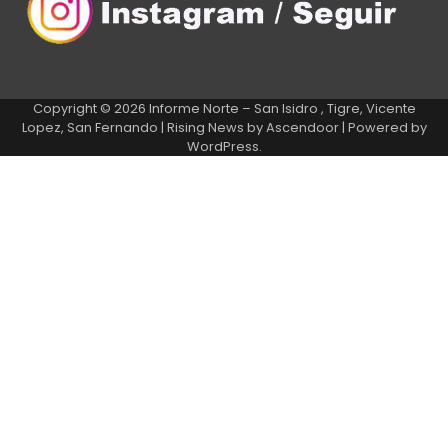
Copyright © 2026
Informe Norte – San Isidro , Tigre, Vicente
Lopez, San Fernando
| Rising News by
Ascendoor
| Powered by
WordPress
.