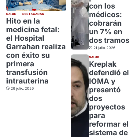
con los
médicos:
SALUD
DESTACADAS
Hito en la
cobrarán
medicina fetal:
un 7% en
el Hospital
dos tramos
Garrahan realiza
21 julio, 2026
con éxito su
SALUD
primera
Kreplak
transfusión
defendió el
intrauterina
IOMA y
presentó
26 julio, 2026
dos
proyectos
para
reformar el
sistema de