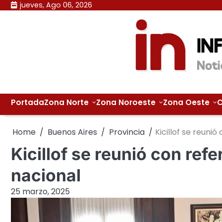
Skip
jueves, Ago 06, 2026
to
content
Portada
Zona Norte
Zona Noroeste
Zona Oeste
C
Home
Buenos Aires
Provincia
Kicillof se reuni
Kicillof se reunió con refe
nacional
25 marzo, 2025