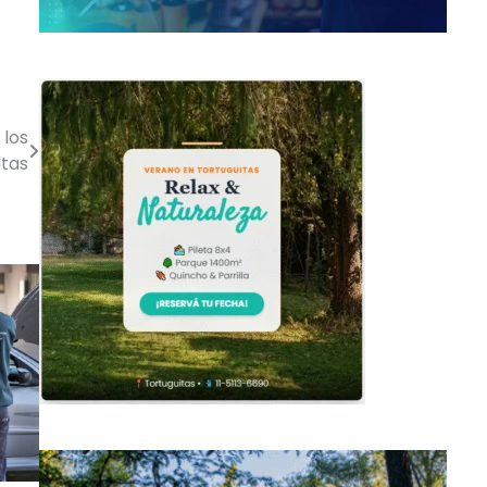
 los
ltas