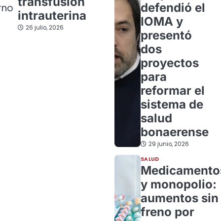
transfusión
defendió el
rno
intrauterina
IOMA y
26 julio, 2026
presentó
dos
proyectos
para
reformar el
sistema de
salud
bonaerense
29 junio, 2026
SALUD
Medicamento
y monopolio:
aumentos sin
freno por