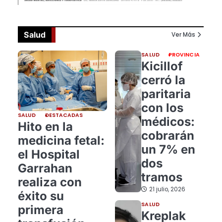
Salud
Ver Más
SALUD
PROVINCIA
Kicillof
cerró la
paritaria
con los
SALUD
DESTACADAS
médicos:
Hito en la
cobrarán
medicina fetal:
un 7% en
el Hospital
dos
Garrahan
tramos
realiza con
21 julio, 2026
éxito su
SALUD
primera
Kreplak