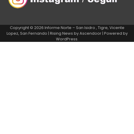
Copyright © 2026
Informe Norte – San Isidro , Tigre, Vicente
Lopez, San Fernando
| Rising News by
Ascendoor
| Powered by
WordPress
.