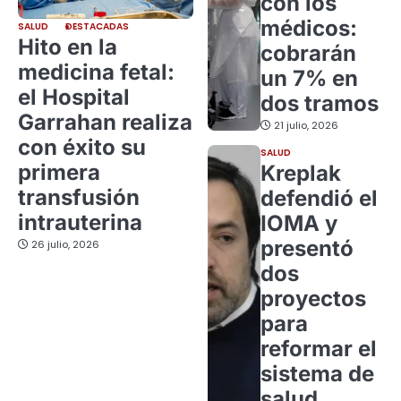
con los
médicos:
SALUD
DESTACADAS
Hito en la
cobrarán
medicina fetal:
un 7% en
el Hospital
dos tramos
Garrahan realiza
21 julio, 2026
con éxito su
SALUD
primera
Kreplak
transfusión
defendió el
intrauterina
IOMA y
presentó
26 julio, 2026
dos
proyectos
para
reformar el
sistema de
salud