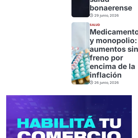
bonaerense
29 junio, 2026
SALUD
Medicament
y monopolio:
aumentos si
freno por
encima de la
inflación
26 junio, 2026