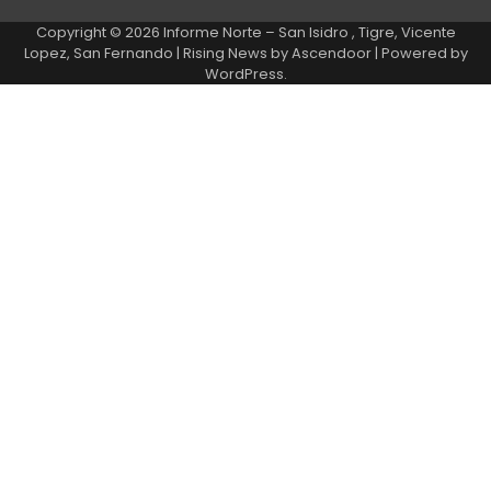
Copyright © 2026
Informe Norte – San Isidro , Tigre, Vicente
Lopez, San Fernando
| Rising News by
Ascendoor
| Powered by
WordPress
.