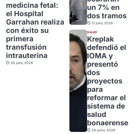
medicina fetal:
un 7% en
el Hospital
dos tramos
Garrahan realiza
21 julio, 2026
con éxito su
SALUD
primera
Kreplak
transfusión
defendió el
intrauterina
IOMA y
presentó
26 julio, 2026
dos
proyectos
para
reformar el
sistema de
salud
bonaerense
29 junio, 2026