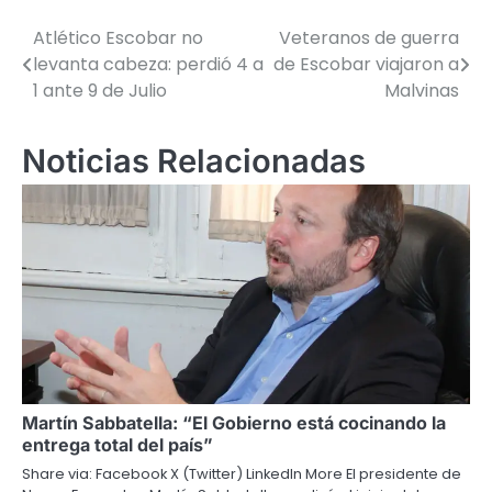
Atlético Escobar no
Veteranos de guerra
Navegación
levanta cabeza: perdió 4 a
de Escobar viajaron a
de
1 ante 9 de Julio
Malvinas
entradas
Noticias Relacionadas
Martín Sabbatella: “El Gobierno está cocinando la
entrega total del país”
Share via: Facebook X (Twitter) LinkedIn More El presidente de