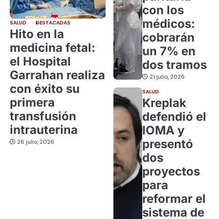
con los
médicos:
SALUD
DESTACADAS
Hito en la
cobrarán
medicina fetal:
un 7% en
el Hospital
dos tramos
Garrahan realiza
21 julio, 2026
con éxito su
SALUD
primera
Kreplak
transfusión
defendió el
intrauterina
IOMA y
presentó
26 julio, 2026
dos
proyectos
para
reformar el
sistema de