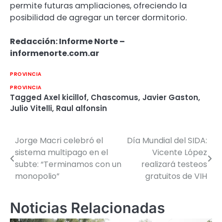
permite futuras ampliaciones, ofreciendo la
posibilidad de agregar un tercer dormitorio.
Redacción: Informe Norte –
informenorte.com.ar
PROVINCIA
PROVINCIA
Tagged
Axel kicillof
,
Chascomus
,
Javier Gaston
,
Julio Vitelli
,
Raul alfonsin
Jorge Macri celebró el
Día Mundial del SIDA:
Navegación
sistema multipago en el
Vicente López
de
subte: “Terminamos con un
realizará testeos
monopolio”
gratuitos de VIH
entradas
Noticias Relacionadas