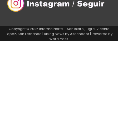
Copyright © 2026
Informe Norte – San Isidro , Tigre, Vicente
Lopez, San Fernando
| Rising News by
Ascendoor
| Powered by
WordPress
.