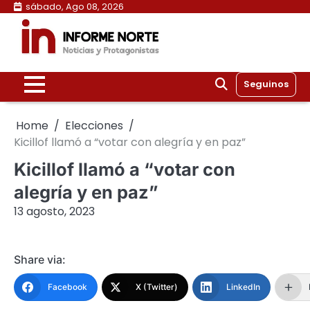
Skip
sábado, Ago 08, 2026
to
content
Seguinos
Home
Elecciones
Kicillof llamó a “votar con alegría y en paz”
Kicillof llamó a “votar con
alegría y en paz”
13 agosto, 2023
Share via:
Facebook
X (Twitter)
LinkedIn