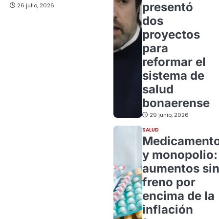
presentó
26 julio, 2026
dos
proyectos
para
reformar el
sistema de
salud
bonaerense
29 junio, 2026
SALUD
Medicament
y monopolio:
aumentos si
freno por
encima de la
inflación