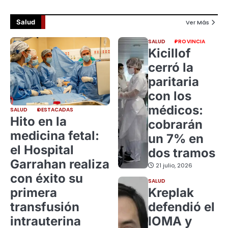
Salud
Ver Más
SALUD
PROVINCIA
Kicillof
cerró la
paritaria
con los
médicos:
SALUD
DESTACADAS
Hito en la
cobrarán
medicina fetal:
un 7% en
el Hospital
dos tramos
Garrahan realiza
21 julio, 2026
con éxito su
SALUD
primera
Kreplak
transfusión
defendió el
intrauterina
IOMA y