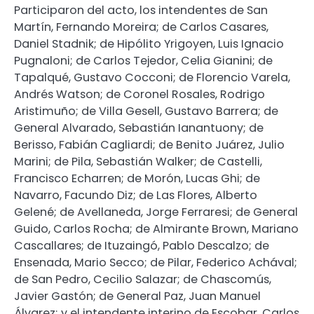
Participaron del acto, los intendentes de San
Martín, Fernando Moreira; de Carlos Casares,
Daniel Stadnik; de Hipólito Yrigoyen, Luis Ignacio
Pugnaloni; de Carlos Tejedor, Celia Gianini; de
Tapalqué, Gustavo Cocconi; de Florencio Varela,
Andrés Watson; de Coronel Rosales, Rodrigo
Aristimuño; de Villa Gesell, Gustavo Barrera; de
General Alvarado, Sebastián Ianantuony; de
Berisso, Fabián Cagliardi; de Benito Juárez, Julio
Marini; de Pila, Sebastián Walker; de Castelli,
Francisco Echarren; de Morón, Lucas Ghi; de
Navarro, Facundo Diz; de Las Flores, Alberto
Gelené; de Avellaneda, Jorge Ferraresi; de General
Guido, Carlos Rocha; de Almirante Brown, Mariano
Cascallares; de Ituzaingó, Pablo Descalzo; de
Ensenada, Mario Secco; de Pilar, Federico Achával;
de San Pedro, Cecilio Salazar; de Chascomús,
Javier Gastón; de General Paz, Juan Manuel
Álvarez; y el intendente interino de Escobar, Carlos