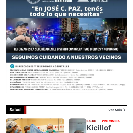
Salud
Ver Más
SALUD
PROVINCIA
Kicillof