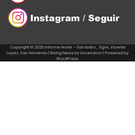
Copyright © 2026
Informe Norte – San Isidro , Tigre, Vicente
Lopez, San Fernando
| Rising News by
Ascendoor
| Powered by
WordPress
.