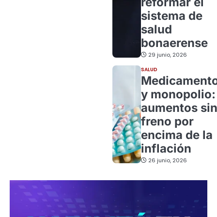
reformar el
sistema de
salud
bonaerense
29 junio, 2026
SALUD
Medicament
y monopolio:
aumentos si
freno por
encima de la
inflación
26 junio, 2026