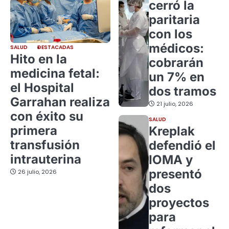
cerró la
paritaria
con los
médicos:
SALUD
DESTACADAS
Hito en la
cobrarán
medicina fetal:
un 7% en
el Hospital
dos tramos
Garrahan realiza
21 julio, 2026
con éxito su
SALUD
primera
Kreplak
transfusión
defendió el
intrauterina
IOMA y
presentó
26 julio, 2026
dos
proyectos
para