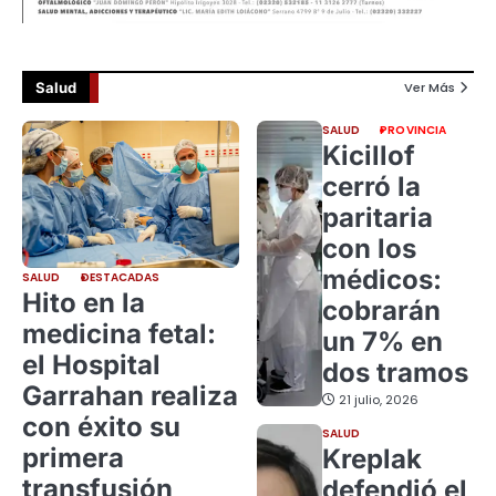
Salud
Ver Más
SALUD
PROVINCIA
Kicillof
cerró la
paritaria
con los
médicos:
SALUD
DESTACADAS
Hito en la
cobrarán
medicina fetal:
un 7% en
el Hospital
dos tramos
Garrahan realiza
21 julio, 2026
con éxito su
SALUD
primera
Kreplak
transfusión
defendió el