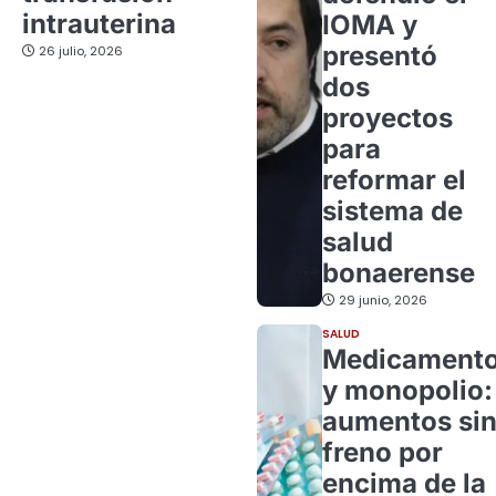
intrauterina
IOMA y
presentó
26 julio, 2026
dos
proyectos
para
reformar el
sistema de
salud
bonaerense
29 junio, 2026
SALUD
Medicament
y monopolio:
aumentos si
freno por
encima de la