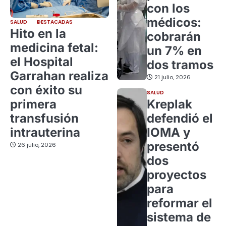
con los
médicos:
SALUD
DESTACADAS
Hito en la
cobrarán
medicina fetal:
un 7% en
el Hospital
dos tramos
Garrahan realiza
21 julio, 2026
con éxito su
SALUD
primera
Kreplak
transfusión
defendió el
intrauterina
IOMA y
presentó
26 julio, 2026
dos
proyectos
para
reformar el
sistema de