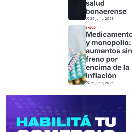
salud
bonaerense
29 junio, 2026
SALUD
Medicament
y monopolio:
aumentos si
freno por
encima de la
inflación
26 junio, 2026