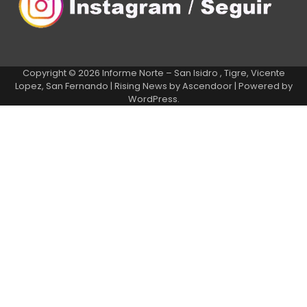
Copyright © 2026
Informe Norte – San Isidro , Tigre, Vicente
Lopez, San Fernando
| Rising News by
Ascendoor
| Powered by
WordPress
.