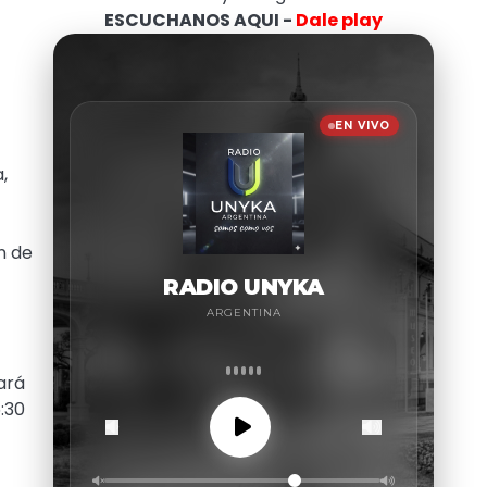
ESCUCHANOS AQUI -
Dale play
,
n de
tará
:30