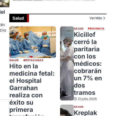
el
Salud
Ver Más
dIn
SALUD
PROVINCIA
 Día
Kicillof
cerró la
paritaria
con los
SALUD
DESTACADAS
médicos:
Hito en la
cobrarán
medicina fetal:
un 7% en
el Hospital
dos
Garrahan
tramos
realiza con
21 julio, 2026
éxito su
SALUD
primera
Kreplak