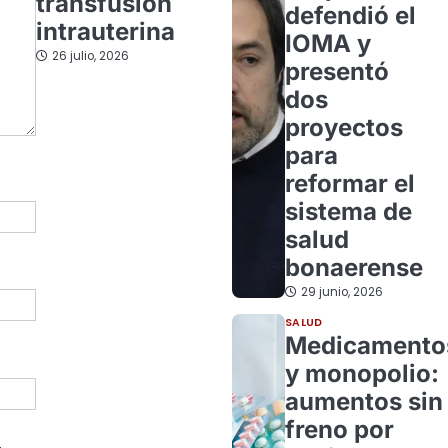
transfusión
defendió el
intrauterina
IOMA y
26 julio, 2026
presentó
dos
proyectos
para
reformar el
sistema de
salud
bonaerense
29 junio, 2026
SALUD
Medicamento
y monopolio:
aumentos sin
freno por