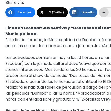
Share via:
Facebook
X (Twitter)
LinkedIn
Finde en Escobar: JuveActiva y “Dos Locos del Hu
Municipalidad.
Este fin de semana, la Municipalidad de Escobar ofrece
entre las que se destacan una nueva jornada JuveActiv
Las actividades comienzan hoy, a las 16 horas, en el a
Escobar) con la jornada cultural JuveActiva que contar
stands interactivos. Más tarde, a las 20 horas en el Tea
presentará el show de comedia “Dos Locos del Humor” 
El sábado, a partir de las 10 horas, en el anfiteatro E
realizará el habitual taller de percusión a cargo del pr
las películas “Dumbo” a las 12 horas, “Abracadabra” a l
horas con entrada libre y gratuita y “El Exorcista: Crey
Fuente: Informe Norte – Noticias de la Zona Norte / Mun