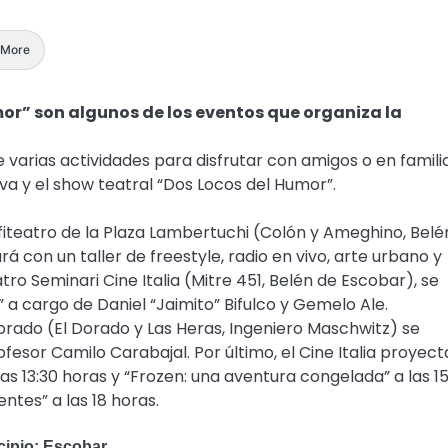
More
mor” son algunos de los eventos que organiza la
 varias actividades para disfrutar con amigos o en familia
a y el show teatral “Dos Locos del Humor”.
nfiteatro de la Plaza Lambertuchi (Colón y Ameghino, Belé
á con un taller de freestyle, radio en vivo, arte urbano y
tro Seminari Cine Italia (Mitre 451, Belén de Escobar), se
a cargo de Daniel “Jaimito” Bifulco y Gemelo Ale.
l Dorado (El Dorado y Las Heras, Ingeniero Maschwitz) se
ofesor Camilo Carabajal. Por último, el Cine Italia proyec
as 13:30 horas y “Frozen: una aventura congelada” a las 15
entes” a las 18 horas.
icipio: Escobar