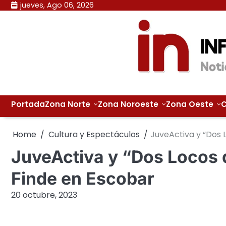
Skip
jueves, Ago 06, 2026
to
content
Portada
Zona Norte
Zona Noroeste
Zona Oeste
C
Home
Cultura y Espectáculos
JuveActiva y “Dos 
JuveActiva y “Dos Locos 
Finde en Escobar
20 octubre, 2023