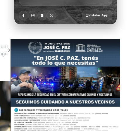
 del
ingó