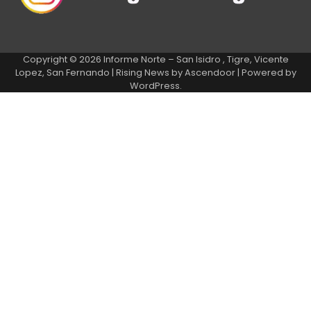
Copyright © 2026
Informe Norte – San Isidro , Tigre, Vicente
Lopez, San Fernando
| Rising News by
Ascendoor
| Powered by
WordPress
.