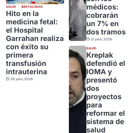
médicos:
SALUD
DESTACADAS
Hito en la
cobrarán
medicina fetal:
un 7% en
el Hospital
dos tramos
Garrahan realiza
21 julio, 2026
con éxito su
SALUD
primera
Kreplak
transfusión
defendió el
intrauterina
IOMA y
presentó
26 julio, 2026
dos
proyectos
para
reformar el
sistema de
salud