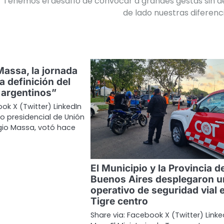
 “Tenemos el desafío de convocar a grandes gestas sin d
de lado nuestras diferenc
Massa, la jornada
a definición del
s argentinos”
ok X (Twitter) LinkedIn
o presidencial de Unión
rgio Massa, votó hace
El Municipio y la Provincia d
Buenos Aires desplegaron u
operativo de seguridad vial 
Tigre centro
Share via: Facebook X (Twitter) Linke