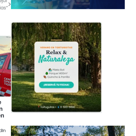
ejar
ias”
e
n
en
dIn