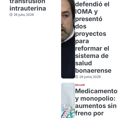
transfusión
defendió el
intrauterina
IOMA y
26 julio, 2026
presentó
dos
proyectos
para
reformar el
sistema de
salud
bonaerense
29 junio, 2026
SALUD
Medicamento
y monopolio:
aumentos sin
freno por