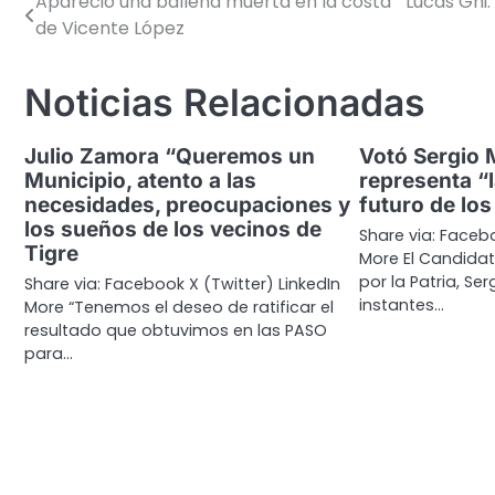
Apareció una ballena muerta en la costa
Lucas Ghi:
Navegación
de Vicente López
de
entradas
Noticias Relacionadas
Julio Zamora “Queremos un
Votó Sergio 
Municipio, atento a las
representa “l
necesidades, preocupaciones y
futuro de lo
los sueños de los vecinos de
Share via: Facebo
Tigre
More El Candidat
por la Patria, Se
Share via: Facebook X (Twitter) LinkedIn
instantes…
More “Tenemos el deseo de ratificar el
resultado que obtuvimos en las PASO
para…