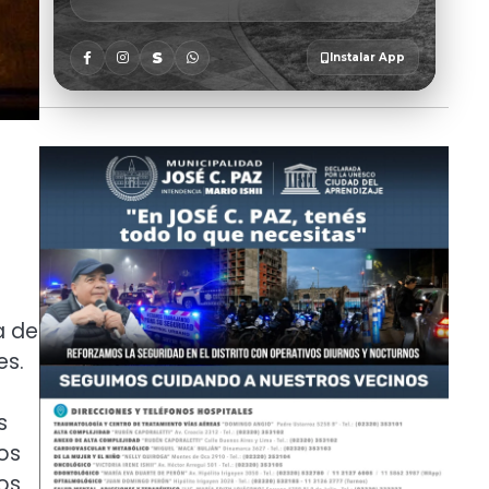
a de
es.
s
los
os