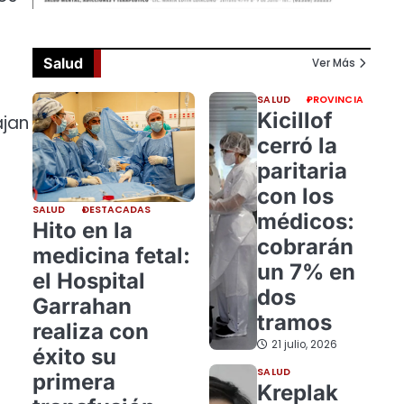
Salud
Ver Más
SALUD
PROVINCIA
Kicillof
ajan
cerró la
paritaria
con los
SALUD
DESTACADAS
médicos:
Hito en la
cobrarán
medicina fetal:
un 7% en
el Hospital
dos
Garrahan
tramos
realiza con
21 julio, 2026
éxito su
SALUD
primera
Kreplak