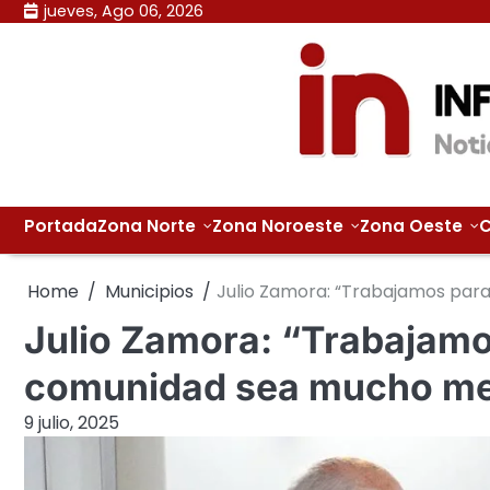
Skip
jueves, Ago 06, 2026
to
content
Portada
Zona Norte
Zona Noroeste
Zona Oeste
C
Home
Municipios
Julio Zamora: “Trabajamos para
Julio Zamora: “Trabajamos
comunidad sea mucho me
9 julio, 2025