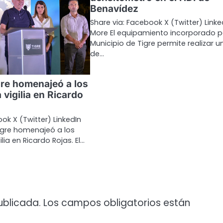
Benavídez
Share via: Facebook X (Twitter) Linke
More El equipamiento incorporado po
Municipio de Tigre permite realizar u
de…
gre homenajeó a los
 vigilia en Ricardo
ok X (Twitter) LinkedIn
igre homenajeó a los
lia en Ricardo Rojas. El…
ublicada.
Los campos obligatorios están