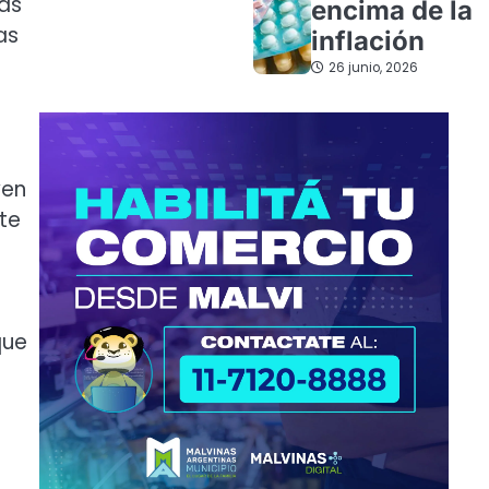
das
encima de la
as
inflación
26 junio, 2026
ven
te
que