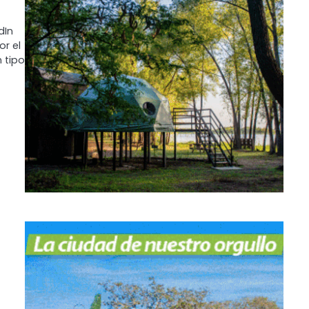
dIn
r el
n tipo