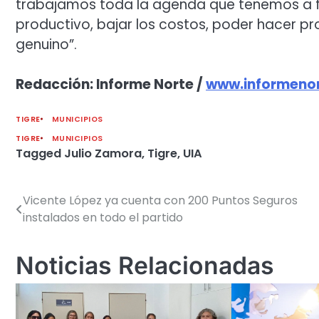
trabajamos toda la agenda que tenemos a fu
productivo, bajar los costos, poder hacer p
genuino”.
Redacción: Informe Norte /
www.informenor
TIGRE
MUNICIPIOS
TIGRE
MUNICIPIOS
Tagged
Julio Zamora
,
Tigre
,
UIA
Vicente López ya cuenta con 200 Puntos Seguros
Navegación
instalados en todo el partido
de
entradas
Noticias Relacionadas