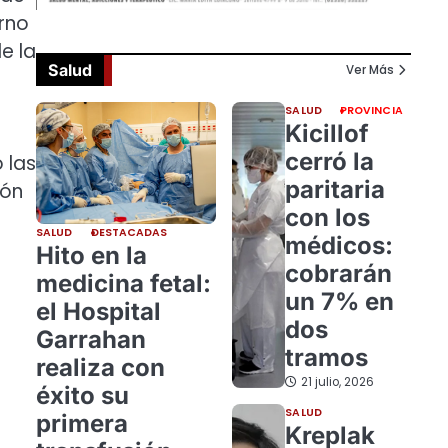
erno
e la
Salud
Ver Más
SALUD
PROVINCIA
Kicillof
cerró la
 las
paritaria
ión
con los
SALUD
DESTACADAS
médicos:
Hito en la
cobrarán
medicina fetal:
un 7% en
el Hospital
dos
Garrahan
tramos
realiza con
21 julio, 2026
éxito su
SALUD
primera
Kreplak