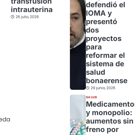
transfusión
defendió el
intrauterina
IOMA y
26 julio, 2026
presentó
dos
proyectos
para
reformar el
sistema de
salud
bonaerense
29 junio, 2026
SALUD
Medicamento
y monopolio:
ueda
aumentos sin
freno por