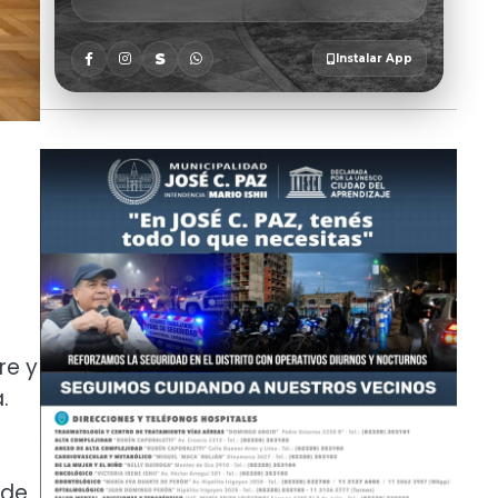
re y
.
 de