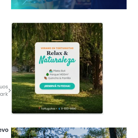
duos
park
evo