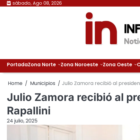
Skip
sábado, Ago 08, 2026
to
content
Portada
Zona Norte
Zona Noroeste
Zona Oeste
C
Home
Municipios
Julio Zamora recibió al president
Julio Zamora recibió al pr
Rapallini
24 julio, 2025