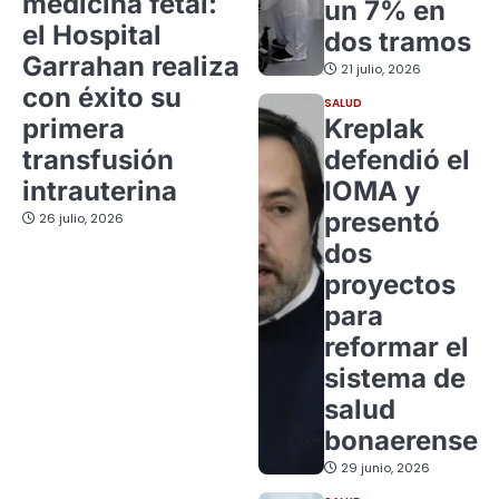
medicina fetal:
un 7% en
el Hospital
dos tramos
Garrahan realiza
21 julio, 2026
con éxito su
SALUD
primera
Kreplak
transfusión
defendió el
intrauterina
IOMA y
presentó
26 julio, 2026
dos
proyectos
para
reformar el
sistema de
salud
bonaerense
29 junio, 2026