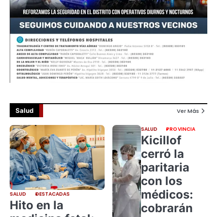
Salud
Ver Más
SALUD
PROVINCIA
Kicillof
cerró la
paritaria
con los
médicos:
SALUD
DESTACADAS
Hito en la
cobrarán