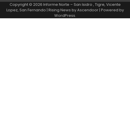
Copyright © 2026
Informe Norte – San Isidro , Tigre, Vicente
Lopez, San Fernando
| Rising News by
Ascendoor
| Powered by
WordPress
.