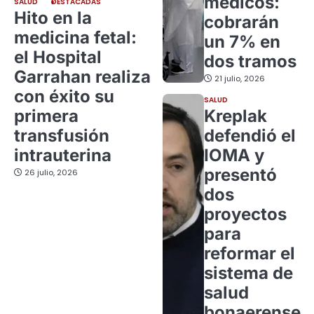
médicos:
SALUD
DESTACADAS
Hito en la
cobrarán
medicina fetal:
un 7% en
el Hospital
dos tramos
Garrahan realiza
21 julio, 2026
con éxito su
SALUD
primera
Kreplak
transfusión
defendió el
intrauterina
IOMA y
presentó
26 julio, 2026
dos
proyectos
para
reformar el
sistema de
salud
bonaerense