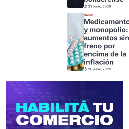
29 junio, 2026
SALUD
Medicament
y monopolio:
aumentos si
freno por
encima de la
inflación
26 junio, 2026