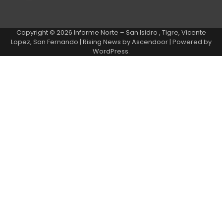
Copyright © 2026
Informe Norte – San Isidro , Tigre, Vicente
Lopez, San Fernando
| Rising News by
Ascendoor
| Powered by
WordPress
.