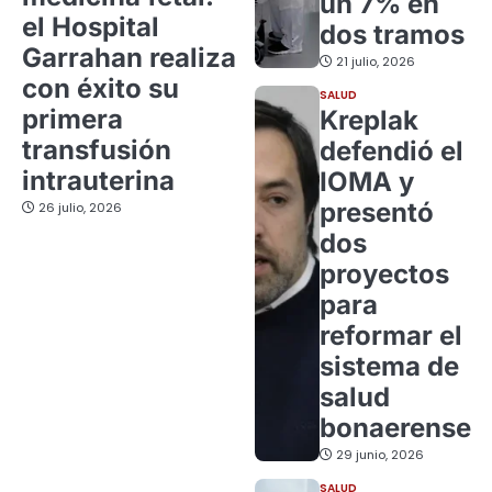
un 7% en
el Hospital
dos tramos
Garrahan realiza
21 julio, 2026
con éxito su
SALUD
primera
Kreplak
transfusión
defendió el
intrauterina
IOMA y
presentó
26 julio, 2026
dos
proyectos
para
reformar el
sistema de
salud
bonaerense
29 junio, 2026
SALUD