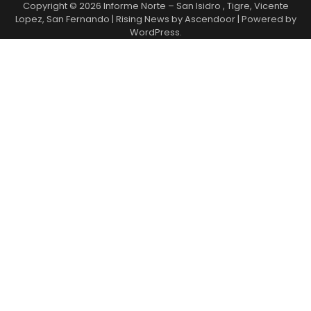
Copyright © 2026
Informe Norte – San Isidro , Tigre, Vicente
Lopez, San Fernando
| Rising News by
Ascendoor
| Powered by
WordPress
.