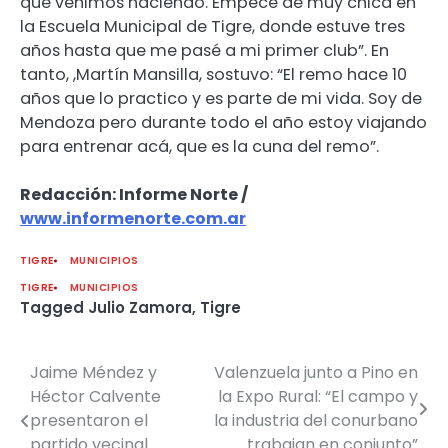
que venimos haciendo. Empecé de muy chica en
la Escuela Municipal de Tigre, donde estuve tres
años hasta que me pasé a mi primer club”. En
tanto, ,Martín Mansilla, sostuvo: “El remo hace 10
años que lo practico y es parte de mi vida. Soy de
Mendoza pero durante todo el año estoy viajando
para entrenar acá, que es la cuna del remo”.
Redacción: Informe Norte /
www.informenorte.com.ar
TIGRE
MUNICIPIOS
TIGRE
MUNICIPIOS
Tagged
Julio Zamora
,
Tigre
Jaime Méndez y
Valenzuela junto a Pino en
Navegación
Héctor Calvente
la Expo Rural: “El campo y
de
presentaron el
la industria del conurbano
partido vecinal
trabajan en conjunto”