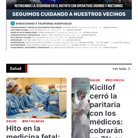
Salud
Ver Más
SALUD
PROVINCIA
Kicillof
cerró la
paritaria
con los
médicos:
SALUD
DESTACADAS
Hito en la
cobrarán
medicina fetal: