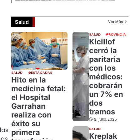
Salud
Ver Más
SALUD
PROVINCIA
Kicillof
cerró la
paritaria
con los
SALUD
DESTACADAS
médicos:
Hito en la
cobrarán
medicina fetal:
un 7% en
el Hospital
dos
Garrahan
tramos
realiza con
21 julio, 2026
éxito su
las
SALUD
primera
Kreplak
tas