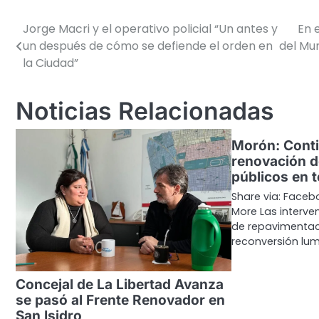
Jorge Macri y el operativo policial “Un antes y
En 
Navegación
un después de cómo se defiende el orden en
del Mun
de
la Ciudad”
entradas
Noticias Relacionadas
Morón: Conti
renovación d
públicos en t
Share via: Facebo
More Las interve
de repavimentac
reconversión lum
Concejal de La Libertad Avanza
se pasó al Frente Renovador en
San Isidro