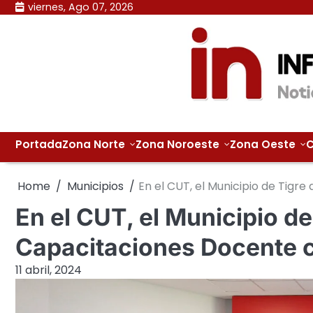
Skip
viernes, Ago 07, 2026
to
content
Portada
Zona Norte
Zona Noroeste
Zona Oeste
C
Home
Municipios
En el CUT, el Municipio de Tigr
En el CUT, el Municipio de
Capacitaciones Docente 
11 abril, 2024