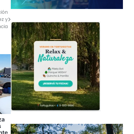
ción
ez y
ncia
za
s
nte