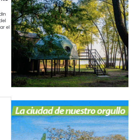
dIn
del
ar el