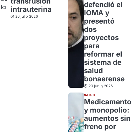
transfusión
defendió el
 la
intrauterina
IOMA y
26 julio, 2026
presentó
dos
proyectos
para
reformar el
sistema de
salud
bonaerense
29 junio, 2026
SALUD
Medicamento
y monopolio:
aumentos sin
freno por