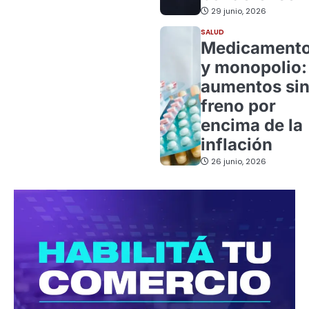
29 junio, 2026
SALUD
Medicament
y monopolio:
aumentos si
freno por
encima de la
inflación
26 junio, 2026