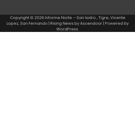
Copyright © 2026
Informe Norte – San Isidro , Tigre, Vicente
Lopez, San Fernando
| Rising News by
Ascendoor
| Powered by
WordPress
.