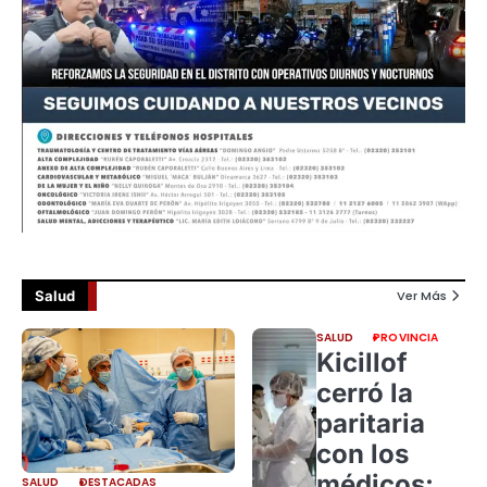
Salud
Ver Más
SALUD
PROVINCIA
Kicillof
cerró la
paritaria
con los
médicos:
SALUD
DESTACADAS