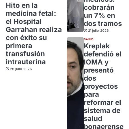
Hito en la
cobrarán
medicina fetal:
un 7% en
el Hospital
dos tramos
Garrahan realiza
21 julio, 2026
con éxito su
SALUD
primera
Kreplak
transfusión
defendió el
intrauterina
IOMA y
presentó
26 julio, 2026
dos
proyectos
para
reformar el
sistema de
salud
bonaerense