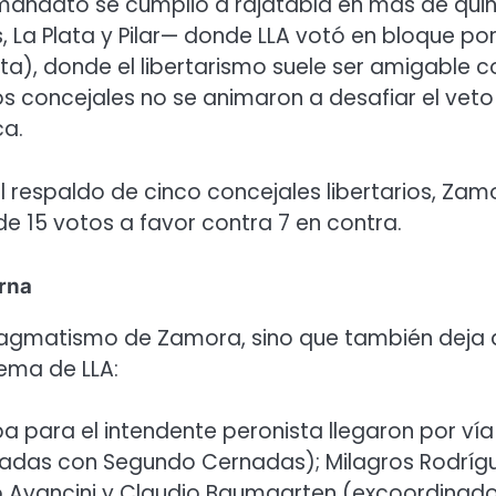
 mandato se cumplió a rajatabla en más de qui
La Plata y Pilar— donde LLA votó en bloque por
lta), donde el libertarismo suele ser amigable c
 los concejales no se animaron a desafiar el vet
ca.
el respaldo de cinco concejales libertarios, Zam
 15 votos a favor contra 7 en contra.
erna
 pragmatismo de Zamora, sino que también deja 
ema de LLA:
ba para el intendente peronista llegaron por vía
neadas con Segundo Cernadas); Milagros Rodríg
ego Avancini y Claudio Baumgarten (excoordinad