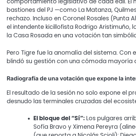
comportamiento legislativo de cada edil. El
bastiones del PJ —como La Matanza, Quilmes, 
rechazo. Incluso en Coronel Rosales (Punta A
el intendente kicillofista Rodrigo Aristimuño,
la Casa Rosada en una votación tan simbóli
Pero Tigre fue la anomalía del sistema. Con 
blindó su gestión con una cómoda mayoría de
Radiografía de una votación que expone la int
El resultado de la sesión no solo expone el
desnudo las terminales cruzadas del ecosist
El bloque del “Sí”:
Los pulgares arri
Sofía Bravo y Ximena Pereyra (ali
(que reporta a Nicolás Scioli); Di