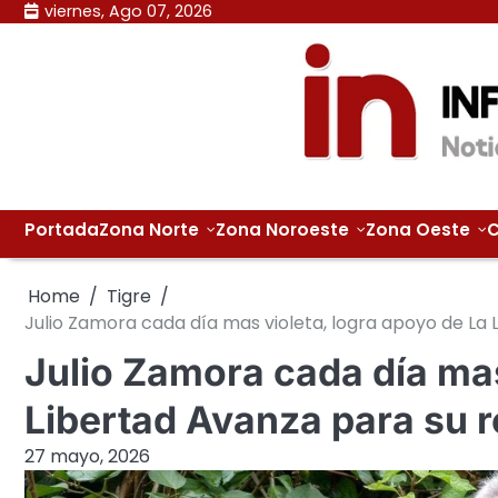
Skip
viernes, Ago 07, 2026
to
content
Portada
Zona Norte
Zona Noroeste
Zona Oeste
C
Home
Tigre
Julio Zamora cada día mas violeta, logra apoyo de La 
Julio Zamora cada día mas
Libertad Avanza para su 
27 mayo, 2026