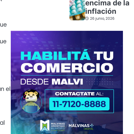
encima de la
inflación
26 junio, 2026
que
que
n el
al