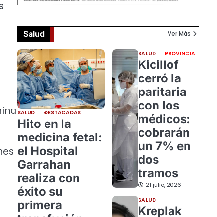
s
Salud
Ver Más
SALUD
PROVINCIA
Kicillof
cerró la
paritaria
con los
rina
SALUD
DESTACADAS
médicos:
Hito en la
cobrarán
medicina fetal:
un 7% en
el Hospital
nes
dos
Garrahan
tramos
realiza con
21 julio, 2026
éxito su
SALUD
primera
Kreplak