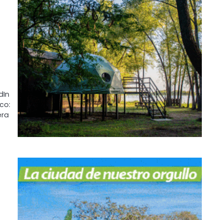
dIn
co:
era