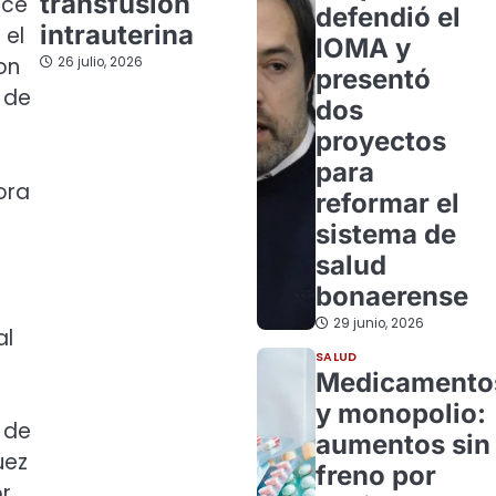
transfusión
nce
defendió el
intrauterina
 el
IOMA y
on
26 julio, 2026
presentó
o de
dos
proyectos
para
ora
reformar el
sistema de
salud
bonaerense
29 junio, 2026
al
SALUD
Medicamento
y monopolio:
 de
aumentos sin
uez
freno por
or