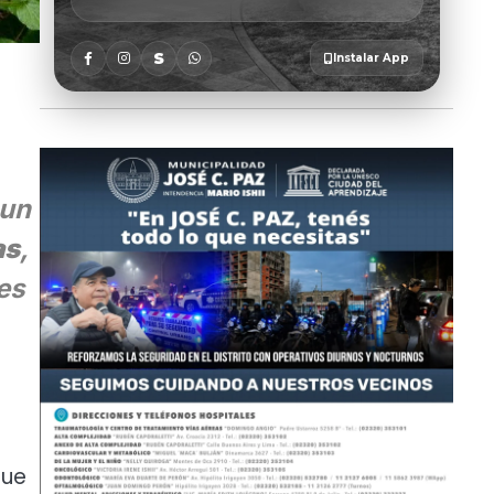
 un
as
,
es
que