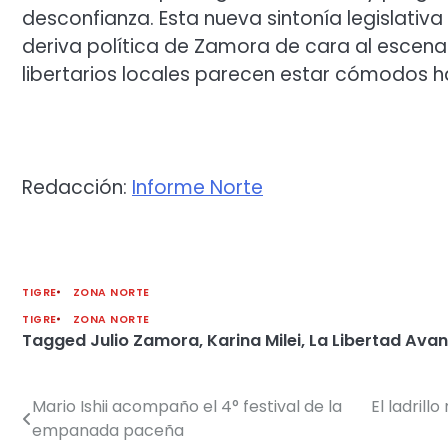
desconfianza. Esta nueva sintonía legislativ
deriva política de Zamora de cara al escena
libertarios locales parecen estar cómodos 
Redacción:
Informe Norte
TIGRE
ZONA NORTE
TIGRE
ZONA NORTE
Tagged
Julio Zamora
,
Karina Milei
,
La Libertad Ava
Mario Ishii acompaño el 4° festival de la
El ladrill
Navegación
empanada paceña
de