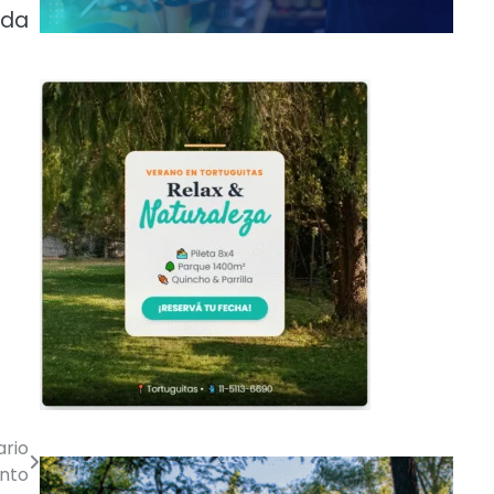
ada
ario
nto