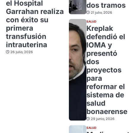
el Hospital
dos tramos
Garrahan realiza
21 julio, 2026
con éxito su
SALUD
primera
Kreplak
transfusión
defendió el
intrauterina
IOMA y
presentó
26 julio, 2026
dos
proyectos
para
reformar el
sistema de
salud
bonaerense
29 junio, 2026
SALUD