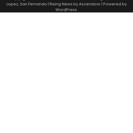
Lopez, San Fernando
| Rising News by
Ascendoor
| Powered by
WordPress
.