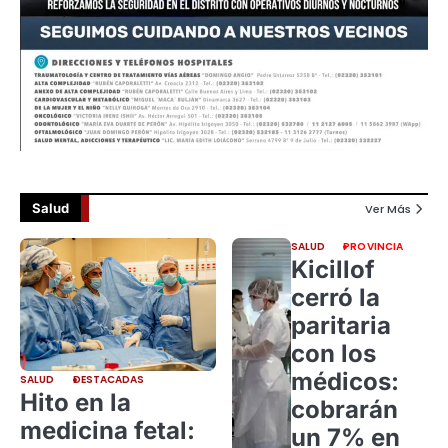
Salud
Ver Más
SALUD
PROVINCIA
Kicillof
cerró la
paritaria
con los
médicos:
SALUD
DESTACADAS
Hito en la
cobrarán
medicina fetal:
un 7% en