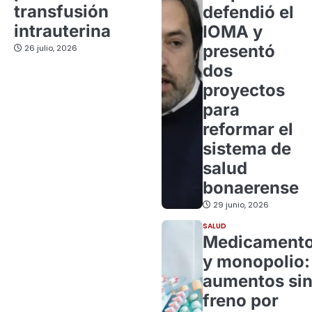
transfusión
defendió el
intrauterina
IOMA y
presentó
26 julio, 2026
dos
proyectos
para
reformar el
sistema de
salud
bonaerense
29 junio, 2026
SALUD
Medicament
y monopolio:
aumentos si
freno por