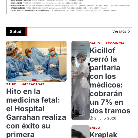
Salud
Ver Más
SALUD
PROVINCIA
Kicillof
cerró la
paritaria
con los
médicos:
SALUD
DESTACADAS
Hito en la
cobrarán
medicina fetal:
un 7% en
el Hospital
dos tramos
Garrahan realiza
21 julio, 2026
con éxito su
SALUD
primera
Kreplak