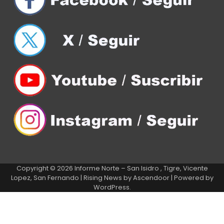
Copyright © 2026
Informe Norte – San Isidro , Tigre, Vicente
Lopez, San Fernando
| Rising News by
Ascendoor
| Powered by
WordPress
.