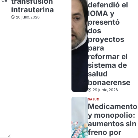
transfusión
 de
defendió el
intrauterina
IOMA y
26 julio, 2026
presentó
dos
proyectos
para
reformar el
sistema de
salud
bonaerense
29 junio, 2026
SALUD
Medicamento
y monopolio:
aumentos sin
freno por