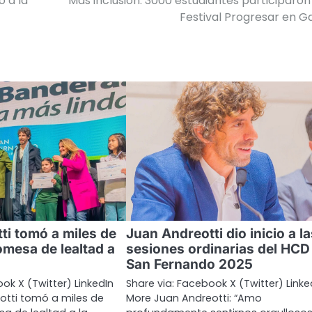
 a la
Más inclusión: 3000 estudiantes participaron
Festival Progresar en G
ti tomó a miles de
Juan Andreotti dio inicio a la
omesa de lealtad a
sesiones ordinarias del HCD
San Fernando 2025
ok X (Twitter) LinkedIn
Share via: Facebook X (Twitter) Linke
otti tomó a miles de
More Juan Andreotti: “Amo