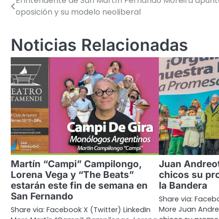
El intendente de San Martín Fernando Moreira apunto
Navegación
oposición y su modelo neoliberal
de
entradas
Noticias Relacionadas
Martín “Campi” Campilongo,
Juan Andreot
Lorena Vega y “The Beats”
chicos su pr
estarán este fin de semana en
la Bandera
San Fernando
Share via: Facebo
More Juan Andre
Share via: Facebook X (Twitter) LinkedIn