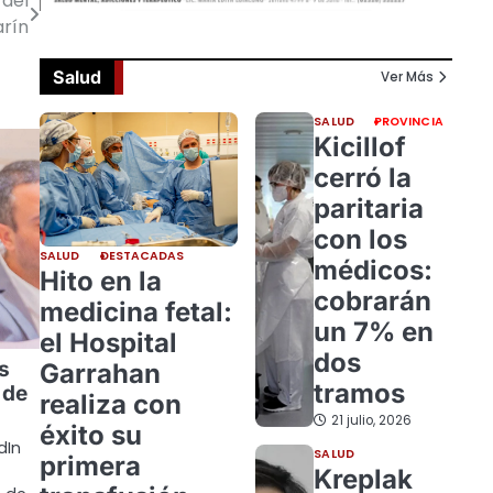
 del
arín
Salud
Ver Más
SALUD
PROVINCIA
Kicillof
cerró la
paritaria
con los
SALUD
DESTACADAS
médicos:
Hito en la
cobrarán
medicina fetal:
un 7% en
el Hospital
dos
s
Garrahan
tramos
 de
realiza con
21 julio, 2026
éxito su
dIn
SALUD
primera
Kreplak