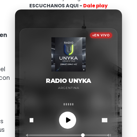
ESCUCHANOS AQUI -
Dale play
 en
el
 con
os
us