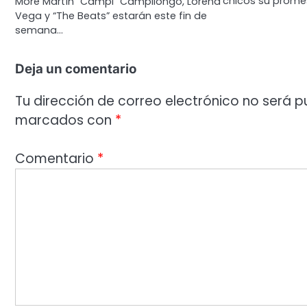
chicos su promes
More Martín “Campi” Campilongo, Lorena
Vega y “The Beats” estarán este fin de
semana…
Deja un comentario
Tu dirección de correo electrónico no será p
marcados con
*
Comentario
*