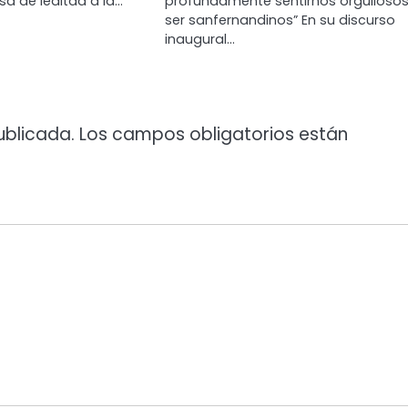
a de lealtad a la…
profundamente sentirnos orgullosos
ser sanfernandinos” En su discurso
inaugural…
ublicada.
Los campos obligatorios están