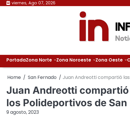
Skip
viernes, Ago 07, 2026
to
content
Portada
Zona Norte
Zona Noroeste
Zona Oeste
C
Home
San Fernado
Juan Andreotti compartió las
Juan Andreotti compartió
los Polideportivos de Sa
9 agosto, 2023