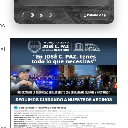
os
el
l