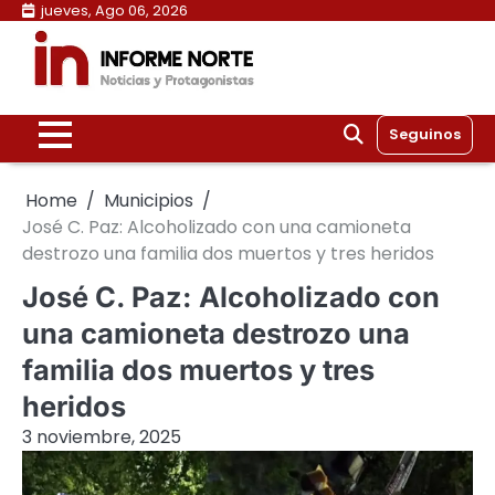
Skip
jueves, Ago 06, 2026
to
content
Seguinos
Home
Municipios
José C. Paz: Alcoholizado con una camioneta
destrozo una familia dos muertos y tres heridos
José C. Paz: Alcoholizado con
una camioneta destrozo una
familia dos muertos y tres
heridos
3 noviembre, 2025