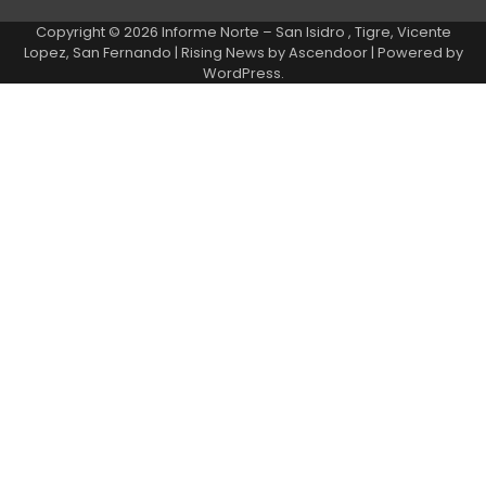
Copyright © 2026
Informe Norte – San Isidro , Tigre, Vicente
Lopez, San Fernando
| Rising News by
Ascendoor
| Powered by
WordPress
.