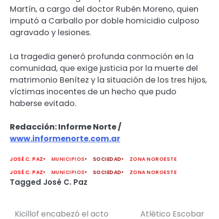
Martín, a cargo del doctor Rubén Moreno, quien
imputó a Carballo por doble homicidio culposo
agravado y lesiones.
La tragedia generó profunda conmoción en la
comunidad, que exige justicia por la muerte del
matrimonio Benítez y la situación de los tres hijos,
víctimas inocentes de un hecho que pudo
haberse evitado.
Redacción: Informe Norte /
www.informenorte.com.ar
JOSÉ C. PAZ
MUNICIPIOS
SOCIEDAD
ZONA NOROESTE
JOSÉ C. PAZ
MUNICIPIOS
SOCIEDAD
ZONA NOROESTE
Tagged
José C. Paz
Kicillof encabezó el acto
Atlético Escobar
Navegación