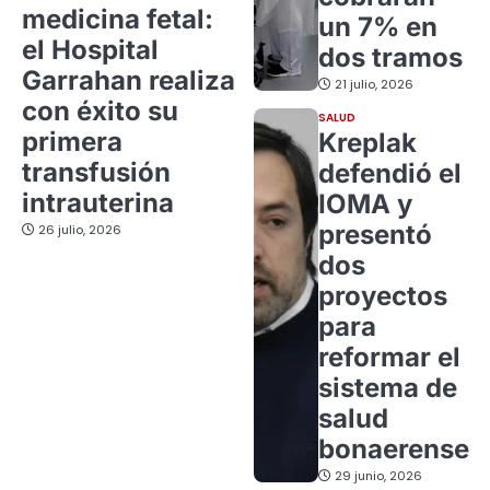
medicina fetal:
un 7% en
el Hospital
dos tramos
Garrahan realiza
21 julio, 2026
con éxito su
SALUD
primera
Kreplak
transfusión
defendió el
intrauterina
IOMA y
presentó
26 julio, 2026
dos
proyectos
para
reformar el
sistema de
salud
bonaerense
29 junio, 2026