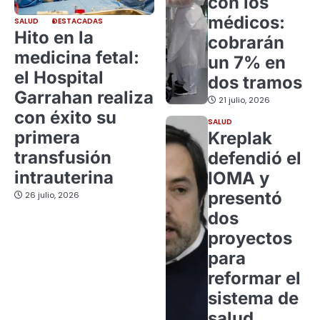
con los
médicos:
SALUD
DESTACADAS
Hito en la
cobrarán
medicina fetal:
un 7% en
el Hospital
dos tramos
Garrahan realiza
21 julio, 2026
con éxito su
SALUD
primera
Kreplak
transfusión
defendió el
intrauterina
IOMA y
presentó
26 julio, 2026
dos
proyectos
para
reformar el
sistema de
salud