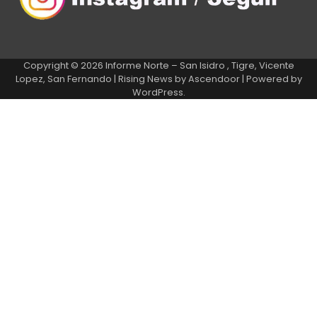
Copyright © 2026
Informe Norte – San Isidro , Tigre, Vicente
Lopez, San Fernando
| Rising News by
Ascendoor
| Powered by
WordPress
.