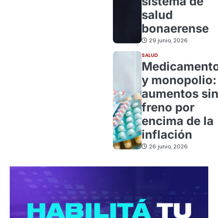
sistema de
salud
bonaerense
29 junio, 2026
SALUD
Medicament
y monopolio:
aumentos si
freno por
encima de la
inflación
26 junio, 2026