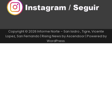
Copyright © 2026
Informe Norte – San Isidro , Tigre, Vicente
Lopez, San Fernando
| Rising News by
Ascendoor
| Powered by
WordPress
.