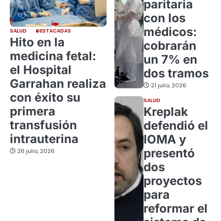
paritaria
con los
médicos:
SALUD
DESTACADAS
Hito en la
cobrarán
medicina fetal:
un 7% en
el Hospital
dos tramos
Garrahan realiza
21 julio, 2026
con éxito su
SALUD
primera
Kreplak
transfusión
defendió el
intrauterina
IOMA y
presentó
26 julio, 2026
dos
proyectos
para
reformar el