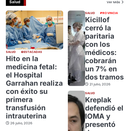
Salud
Ver Más
SALUD
PROVINCIA
Kicillof
cerró la
paritaria
con los
médicos:
SALUD
DESTACADAS
Hito en la
cobrarán
medicina fetal:
un 7% en
el Hospital
dos tramos
Garrahan realiza
21 julio, 2026
con éxito su
SALUD
primera
Kreplak
transfusión
defendió el
intrauterina
IOMA y
presentó
26 julio, 2026