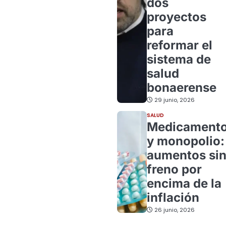
dos
proyectos
para
reformar el
sistema de
salud
bonaerense
29 junio, 2026
SALUD
Medicament
y monopolio:
aumentos si
freno por
encima de la
inflación
26 junio, 2026