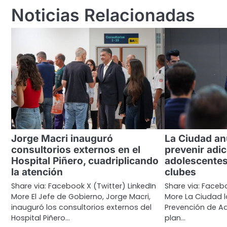
entradas
Noticias Relacionadas
Jorge Macri inauguró
La Ciudad an
consultorios externos en el
prevenir adi
Hospital Piñero, cuadriplicando
adolescentes
la atención
clubes
Share via: Facebook X (Twitter) LinkedIn
Share via: Facebo
More El Jefe de Gobierno, Jorge Macri,
More La Ciudad l
inauguró los consultorios externos del
Prevención de Ad
Hospital Piñero…
plan…