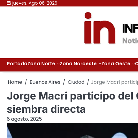
Skip
jueves, Ago 06, 2026
to
content
Portada
Zona Norte
Zona Noroeste
Zona Oeste
C
Home
Buenos Aires
Ciudad
Jorge Macri partic
Jorge Macri participo de
siembra directa
6 agosto, 2025