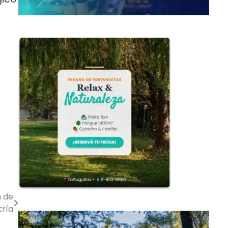
n de
tría