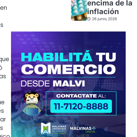
encima de la
 en
inflación
26 junio, 2026
ás
 que
ó
as
ue
es
tar
s
gico