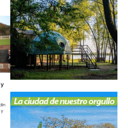
 y
dIn
 y