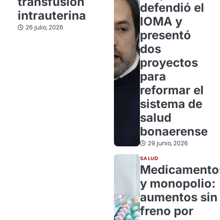
transfusión
defendió el
intrauterina
IOMA y
26 julio, 2026
presentó
dos
proyectos
para
reformar el
sistema de
salud
bonaerense
29 junio, 2026
SALUD
Medicamento
y monopolio:
aumentos sin
freno por