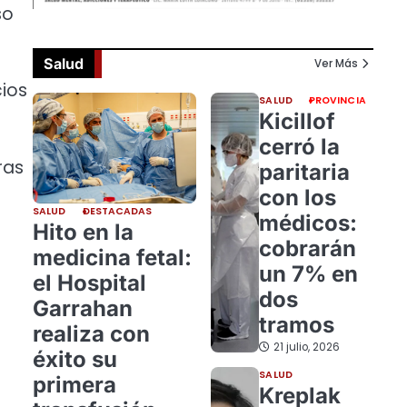
so
Salud
Ver Más
cios
SALUD
PROVINCIA
Kicillof
cerró la
ras
paritaria
con los
SALUD
DESTACADAS
médicos:
Hito en la
cobrarán
medicina fetal:
un 7% en
el Hospital
dos
Garrahan
tramos
realiza con
21 julio, 2026
éxito su
SALUD
primera
Kreplak