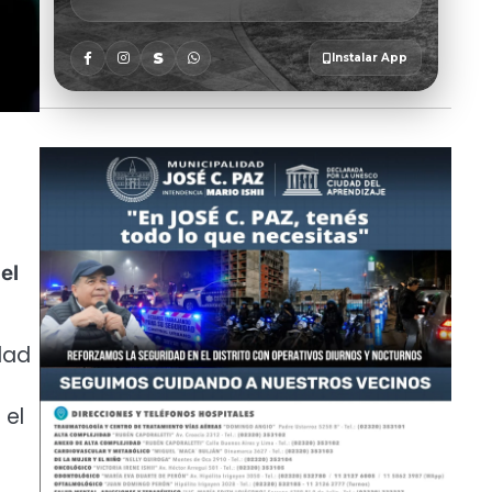
el
dad
 el