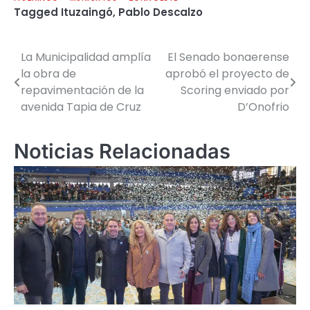
Tagged
Ituzaingó
,
Pablo Descalzo
La Municipalidad amplía
El Senado bonaerense
Navegación
la obra de
aprobó el proyecto de
de
repavimentación de la
Scoring enviado por
avenida Tapia de Cruz
D’Onofrio
entradas
Noticias Relacionadas