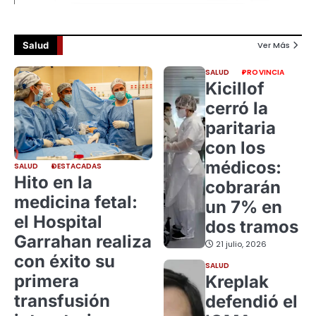
Salud
Ver Más
SALUD
PROVINCIA
Kicillof
cerró la
paritaria
con los
médicos:
SALUD
DESTACADAS
Hito en la
cobrarán
medicina fetal:
un 7% en
el Hospital
dos tramos
Garrahan realiza
21 julio, 2026
con éxito su
SALUD
primera
Kreplak
transfusión
defendió el