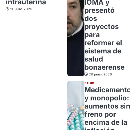
intrauterina
IOMA y
presentó
26 julio, 2026
dos
proyectos
para
reformar el
sistema de
salud
bonaerense
29 junio, 2026
SALUD
Medicament
y monopolio:
aumentos si
freno por
encima de la