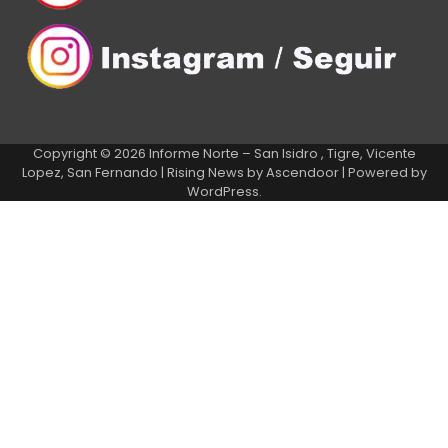
Copyright © 2026
Informe Norte – San Isidro , Tigre, Vicente
Lopez, San Fernando
| Rising News by
Ascendoor
| Powered by
WordPress
.