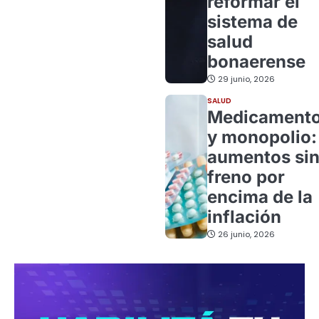
reformar el
sistema de
salud
bonaerense
29 junio, 2026
SALUD
Medicament
y monopolio:
aumentos si
freno por
encima de la
inflación
26 junio, 2026