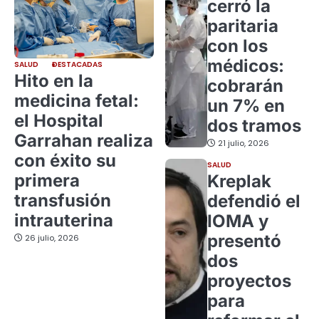
cerró la
paritaria
con los
médicos:
SALUD
DESTACADAS
Hito en la
cobrarán
medicina fetal:
un 7% en
el Hospital
dos tramos
Garrahan realiza
21 julio, 2026
con éxito su
SALUD
primera
Kreplak
transfusión
defendió el
intrauterina
IOMA y
presentó
26 julio, 2026
dos
proyectos
para