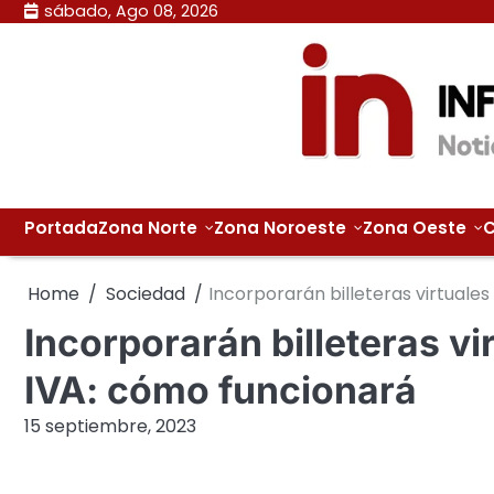
Skip
sábado, Ago 08, 2026
to
content
Portada
Zona Norte
Zona Noroeste
Zona Oeste
C
Home
Sociedad
Incorporarán billeteras virtuale
Incorporarán billeteras vi
IVA: cómo funcionará
15 septiembre, 2023