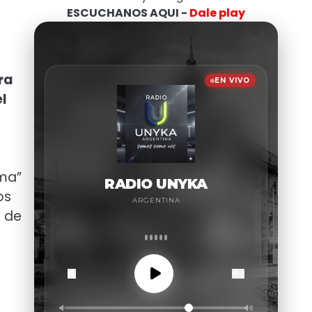
ESCUCHANOS AQUI -
Dale play
ra
l
ima”
os
a de