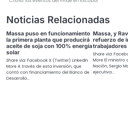
Criolla”los eventos del Finde en Escobar
de
entradas
Noticias Relacionadas
Massa puso en funcionamiento
Massa, y Rav
la primera planta que producirá
refuerzo de 
aceite de soja con 100% energía
trabajadores
solar
Share via: Facebo
More El ministro
Share via: Facebook X (Twitter) LinkedIn
Nación, Sergio Ma
More A través de esta inversión, que
ejecutiva…
contó con financiamiento del Banco de
Desarrollo…