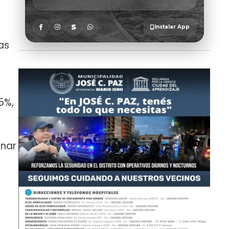
as
5%,
onar