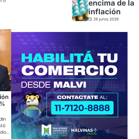
pre”
encima de la
inflación
26 junio, 2026
ión
0%
dIn
ntó
mado…