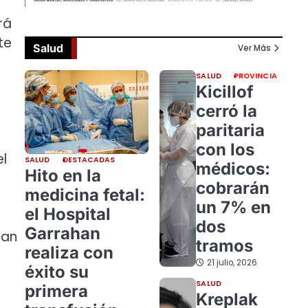
rá
te
Salud
Ver Más
SALUD
PROVINCIA
Kicillof
cerró la
paritaria
con los
el
SALUD
DESTACADAS
médicos:
Hito en la
cobrarán
medicina fetal:
un 7% en
el Hospital
dos
Garrahan
van
tramos
realiza con
21 julio, 2026
éxito su
SALUD
primera
Kreplak