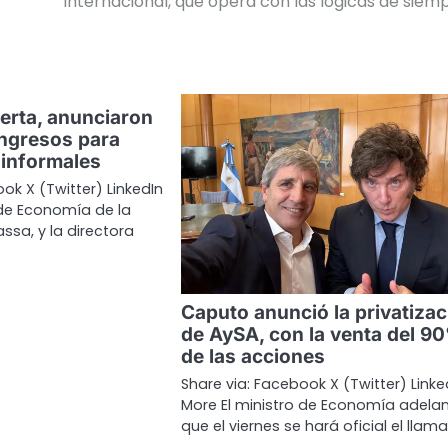
internacional, que opera con las lógicas de siem
erta, anunciaron
ingresos para
 informales
ok X (Twitter) LinkedIn
 de Economía de la
ssa, y la directora
Caputo anunció la privatizac
de AySA, con la venta del 9
de las acciones
Share via: Facebook X (Twitter) Linke
More El ministro de Economía adela
que el viernes se hará oficial el lla