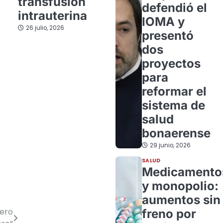
transfusión
defendió el
intrauterina
IOMA y
26 julio, 2026
presentó
dos
proyectos
para
reformar el
sistema de
salud
bonaerense
29 junio, 2026
SALUD
Medicamento
y monopolio:
aumentos sin
iero
freno por