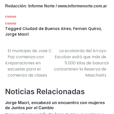
Redacción: Informe Norte / www.informenorte.com.ar
CIUDAD
CIUDAD
Tagged
Ciudad de Buenos Aires
,
Fernan Quiroz
,
Jorge Macri
El municipio de José C.
La ecobarda del Arroyo
Navegación
Paz comienza con
Escobar evitó que más de
de
reparaciones en
5.000 kilos de basura
escuelas para el
contaminen la Reserva de
entradas
comienzo de clases
Maschwitz
Noticias Relacionadas
Jorge Macri, encabezó un encuentro con mujeres
de Juntos por el Cambio