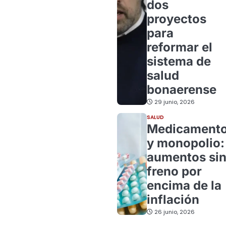
dos
proyectos
para
reformar el
sistema de
salud
bonaerense
29 junio, 2026
SALUD
Medicament
y monopolio:
aumentos si
freno por
encima de la
inflación
26 junio, 2026