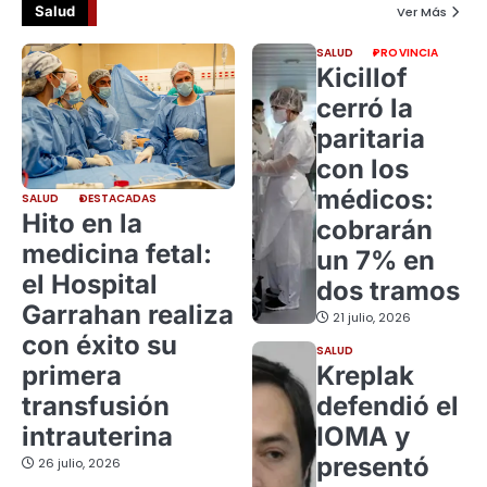
Salud
Ver Más
SALUD
PROVINCIA
Kicillof
cerró la
paritaria
con los
médicos:
SALUD
DESTACADAS
Hito en la
cobrarán
medicina fetal:
un 7% en
el Hospital
dos tramos
Garrahan realiza
21 julio, 2026
con éxito su
SALUD
primera
Kreplak
transfusión
defendió el
intrauterina
IOMA y
presentó
26 julio, 2026