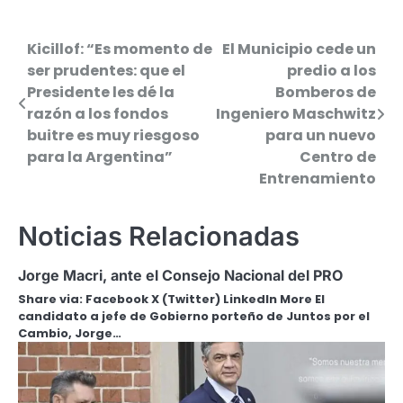
Kicillof: “Es momento de
El Municipio cede un
Navegación
ser prudentes: que el
predio a los
de
Presidente les dé la
Bomberos de
razón a los fondos
Ingeniero Maschwitz
entradas
buitre es muy riesgoso
para un nuevo
para la Argentina”
Centro de
Entrenamiento
Noticias Relacionadas
Jorge Macri, ante el Consejo Nacional del PRO
Share via: Facebook X (Twitter) LinkedIn More El
candidato a jefe de Gobierno porteño de Juntos por el
Cambio, Jorge…