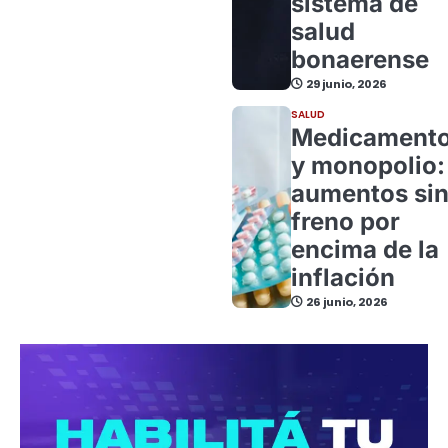
sistema de
salud
bonaerense
29 junio, 2026
SALUD
Medicament
y monopolio:
aumentos si
freno por
encima de la
inflación
26 junio, 2026