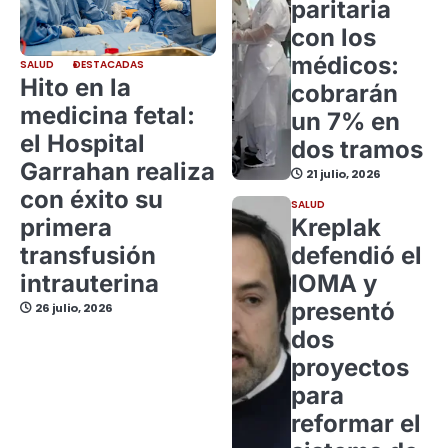
paritaria
con los
médicos:
SALUD
DESTACADAS
Hito en la
cobrarán
medicina fetal:
un 7% en
el Hospital
dos tramos
Garrahan realiza
21 julio, 2026
con éxito su
SALUD
primera
Kreplak
transfusión
defendió el
intrauterina
IOMA y
presentó
26 julio, 2026
dos
proyectos
para
reformar el