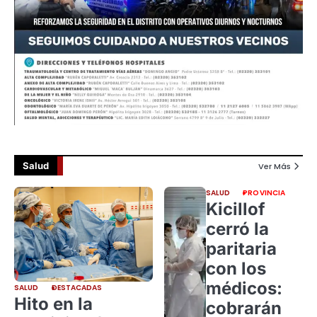
Salud
Ver Más
SALUD
PROVINCIA
Kicillof
cerró la
paritaria
con los
médicos:
SALUD
DESTACADAS
Hito en la
cobrarán