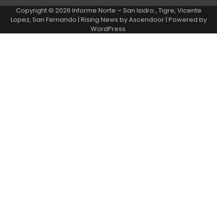
Copyright © 2026
Informe Norte – San Isidro , Tigre, Vicente
Lopez, San Fernando
| Rising News by
Ascendoor
| Powered by
WordPress
.