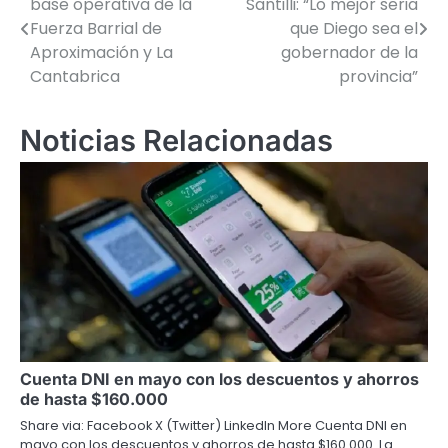
base operativa de la
Santilli: “Lo mejor seria
de
Fuerza Barrial de
que Diego sea el
Aproximación y La
gobernador de la
entradas
Cantabrica
provincia”
Noticias Relacionadas
Cuenta DNI en mayo con los descuentos y ahorros
de hasta $160.000
Share via: Facebook X (Twitter) LinkedIn More Cuenta DNI en
mayo con los descuentos y ahorros de hasta $160.000. La…