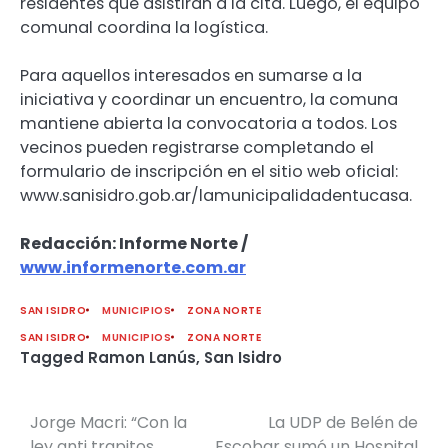
residentes que asistirán a la cita. Luego, el equipo
comunal coordina la logística.
Para aquellos interesados en sumarse a la
iniciativa y coordinar un encuentro, la comuna
mantiene abierta la convocatoria a todos. Los
vecinos pueden registrarse completando el
formulario de inscripción en el sitio web oficial:
www.sanisidro.gob.ar/lamunicipalidadentucasa.
Redacción: Informe Norte /
www.informenorte.com.ar
SAN ISIDRO
MUNICIPIOS
ZONA NORTE
SAN ISIDRO
MUNICIPIOS
ZONA NORTE
Tagged
Ramon Lanús
,
San Isidro
Jorge Macri: “Con la
La UDP de Belén de
Navegación
ley anti trapitos
Escobar sumó un Hospital