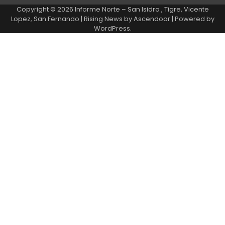
Copyright © 2026
Informe Norte – San Isidro , Tigre, Vicente
Lopez, San Fernando
| Rising News by
Ascendoor
| Powered by
WordPress
.