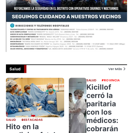
Salud
Ver Más
SALUD
PROVINCIA
Kicillof
cerró la
paritaria
con los
médicos:
SALUD
DESTACADAS
Hito en la
cobrarán