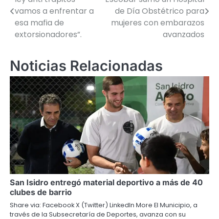
de
vamos a enfrentar a
de Día Obstétrico para
esa mafia de
mujeres con embarazos
entradas
extorsionadores”.
avanzados
Noticias Relacionadas
San Isidro entregó material deportivo a más de 40
clubes de barrio
Share via: Facebook X (Twitter) LinkedIn More El Municipio, a
través de la Subsecretaría de Deportes, avanza con su