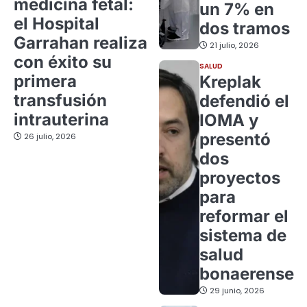
medicina fetal:
un 7% en
el Hospital
dos tramos
Garrahan realiza
21 julio, 2026
con éxito su
SALUD
primera
Kreplak
transfusión
defendió el
intrauterina
IOMA y
presentó
26 julio, 2026
dos
proyectos
para
reformar el
sistema de
salud
bonaerense
29 junio, 2026