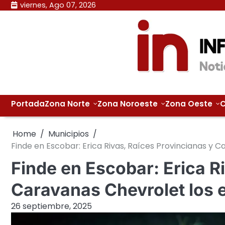
Skip
viernes, Ago 07, 2026
to
content
Portada
Zona Norte
Zona Noroeste
Zona Oeste
C
Home
Municipios
Finde en Escobar: Erica Rivas, Raíces Provincianas y
Finde en Escobar: Erica R
Caravanas Chevrolet los 
26 septiembre, 2025