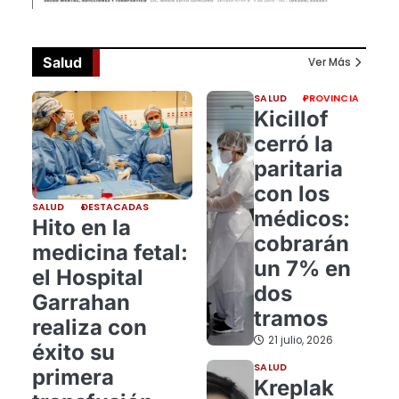
Salud
Ver Más
SALUD
PROVINCIA
Kicillof
cerró la
paritaria
con los
SALUD
DESTACADAS
médicos:
Hito en la
cobrarán
medicina fetal:
un 7% en
el Hospital
dos
Garrahan
tramos
realiza con
21 julio, 2026
éxito su
SALUD
primera
Kreplak