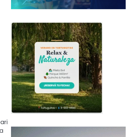
ari
la