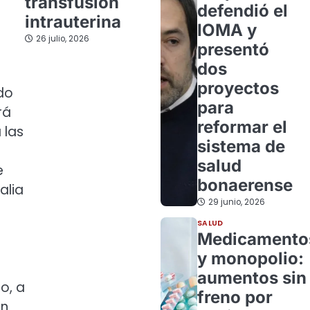
transfusión
defendió el
intrauterina
IOMA y
26 julio, 2026
presentó
dos
proyectos
ado
para
rá
reformar el
 las
sistema de
salud
e
bonaerense
alia
29 junio, 2026
SALUD
Medicamento
y monopolio:
aumentos sin
o, a
freno por
ón