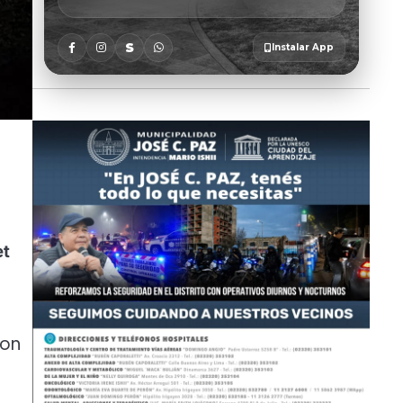
et
con