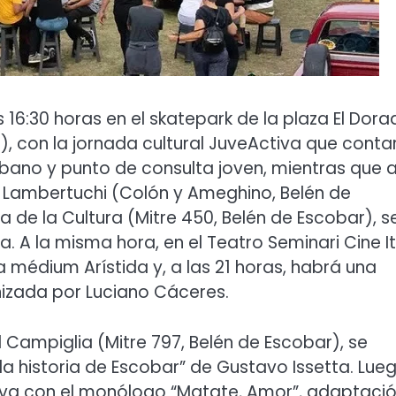
 16:30 horas en el skatepark de la plaza El Dor
z), con la jornada cultural JuveActiva que conta
rbano y punto de consulta joven, mientras que a
a Lambertuchi (Colón y Ameghino, Belén de
a de la Cultura (Mitre 450, Belén de Escobar), s
a. A la misma hora, en el Teatro Seminari Cine It
a médium Arístida y, a las 21 horas, habrá una
nizada por Luciano Cáceres.
l Campiglia (Mitre 797, Belén de Escobar), se
 la historia de Escobar” de Gustavo Issetta. Lueg
a Riva con el monólogo “Matate, Amor”, adaptaci