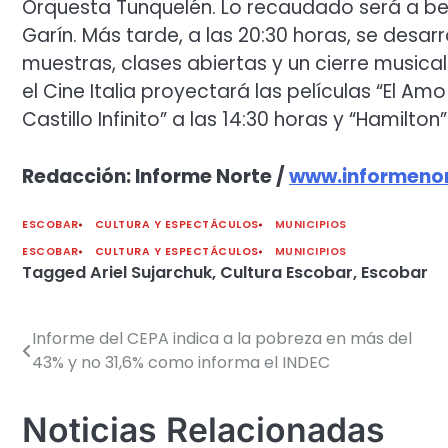
Orquesta Tunquelén. Lo recaudado será a be
Garín. Más tarde, a las 20:30 horas, se desar
muestras, clases abiertas y un cierre musica
el Cine Italia proyectará las películas “El Amo
Castillo Infinito” a las 14:30 horas y “Hamilton”
Redacción: Informe Norte /
www.informenor
ESCOBAR
CULTURA Y ESPECTÁCULOS
MUNICIPIOS
ESCOBAR
CULTURA Y ESPECTÁCULOS
MUNICIPIOS
Tagged
Ariel Sujarchuk
,
Cultura Escobar
,
Escobar
Informe del CEPA indica a la pobreza en más del
Navegación
43% y no 31,6% como informa el INDEC
de
entradas
Noticias Relacionadas