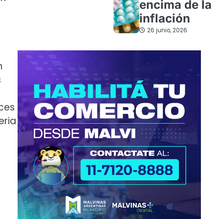
encima de la
inflación
26 junio, 2026
n
s
íces
eria