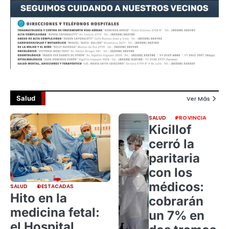
Salud
Ver Más
SALUD
PROVINCIA
Kicillof
cerró la
paritaria
con los
médicos:
SALUD
DESTACADAS
Hito en la
cobrarán
medicina fetal:
un 7% en
el Hospital