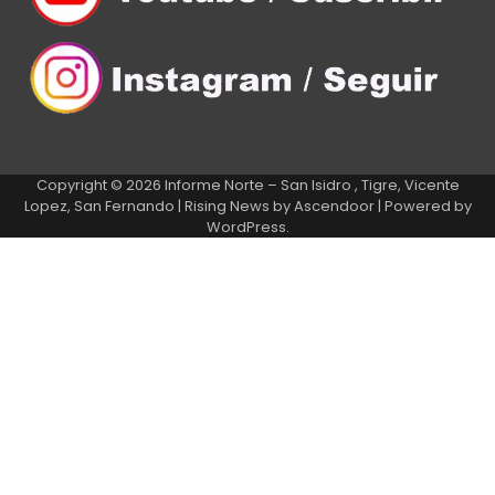
Copyright © 2026
Informe Norte – San Isidro , Tigre, Vicente
Lopez, San Fernando
| Rising News by
Ascendoor
| Powered by
WordPress
.