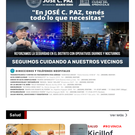
Salud
Ver Más
SALUD
PROVINCIA
Kicillof