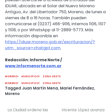
IDUAR, ubicada en el Solar del Nuevo Moreno
Antiguo, Av. del Libertador 750, Moreno, de lunes a
viernes de 8 a 16 horas. También pueden
comunicarse al (0237) 466-9116, internos 1106, 1107
y 1108, o por WhatsApp al 11-2889-5773. Más
información disponible en
https://iduar.moreno.gob.ar/escrituracion/?
utm_source=chatgpt.com
.
Redacción: Informe Norte /
www.informenorte.com.ar
MORENO
MUNICIPIOS
ZONA OESTE
MORENO
MUNICIPIOS
ZONA OESTE
Tagged
Juan Martín Mena
,
Mariel Fernández
,
Moreno
La Ciudad ordena las
Vicente López avanza
Navegación