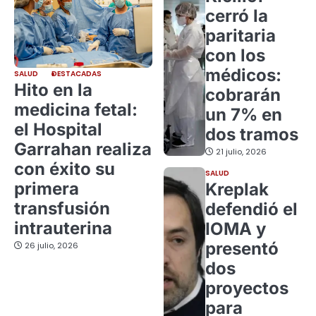
cerró la
paritaria
con los
médicos:
SALUD
DESTACADAS
Hito en la
cobrarán
medicina fetal:
un 7% en
el Hospital
dos tramos
Garrahan realiza
21 julio, 2026
con éxito su
SALUD
primera
Kreplak
transfusión
defendió el
intrauterina
IOMA y
presentó
26 julio, 2026
dos
proyectos
para