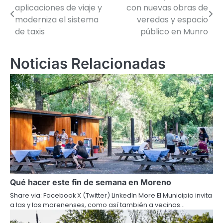
aplicaciones de viaje y
con nuevas obras de
de
moderniza el sistema
veredas y espacio
de taxis
público en Munro
entradas
Noticias Relacionadas
Qué hacer este fin de semana en Moreno
Share via: Facebook X (Twitter) LinkedIn More El Municipio invita
a las y los morenenses, como así también a vecinas…