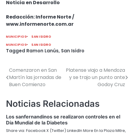
Noticia en Desarrollo
Redacción: Informe Norte /
www.informenorte.com.ar
MUNICIPIOS
SAN ISIDRO
MUNICIPIOS
SAN ISIDRO
Tagged
Ramon Lanús
,
San Isidro
Comenzaron en San
Platense viajo a Mendoza
Navegación
Martín las jornadas de
y se trajo un punto ante
de
Buen Comienzo
Godoy Cruz
entradas
Noticias Relacionadas
Los sanfernandinos se realizaron controles en el
Día Mundial de la Diabetes
Share via: Facebook X (Twitter) LinkedIn More En la Plaza Mitre,