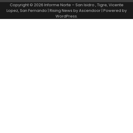
Copyright © 2026
Informe Norte – San Isidro , Tigre, Vicente
Lopez, San Fernando
| Rising News by
Ascendoor
| Powered by
WordPress
.