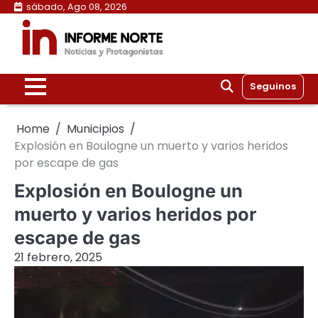
Skip
sábado, Ago 08, 2026
to
content
Seguinos
Home
Municipios
Explosión en Boulogne un muerto y varios heridos
por escape de gas
Explosión en Boulogne un
muerto y varios heridos por
escape de gas
21 febrero, 2025