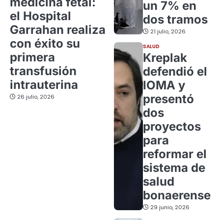
medicina fetal:
un 7% en
el Hospital
dos tramos
Garrahan realiza
21 julio, 2026
con éxito su
SALUD
primera
Kreplak
transfusión
defendió el
intrauterina
IOMA y
presentó
26 julio, 2026
dos
proyectos
para
reformar el
sistema de
salud
bonaerense
29 junio, 2026