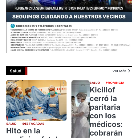
Salud
Ver Más
SALUD
PROVINCIA
Kicillof
cerró la
paritaria
con los
médicos:
SALUD
DESTACADAS
Hito en la
cobrarán