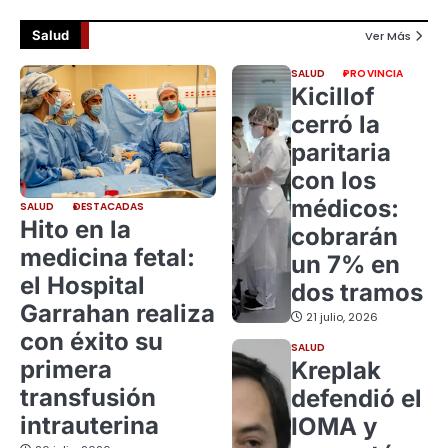
Salud
Ver Más
SALUD
PROVINCIA
Kicillof
cerró la
paritaria
con los
médicos:
SALUD
DESTACADAS
Hito en la
cobrarán
medicina fetal:
un 7% en
el Hospital
dos tramos
Garrahan realiza
21 julio, 2026
con éxito su
SALUD
primera
Kreplak
transfusión
defendió el
intrauterina
IOMA y