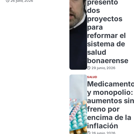
presentó
26 julio, 2026
dos
proyectos
para
reformar el
sistema de
salud
bonaerense
29 junio, 2026
SALUD
Medicament
y monopolio:
aumentos si
freno por
encima de la
inflación
26 junio, 2026