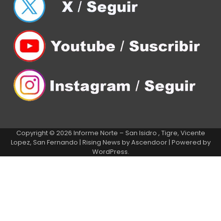
Copyright © 2026
Informe Norte – San Isidro , Tigre, Vicente
Lopez, San Fernando
| Rising News by
Ascendoor
| Powered by
WordPress
.