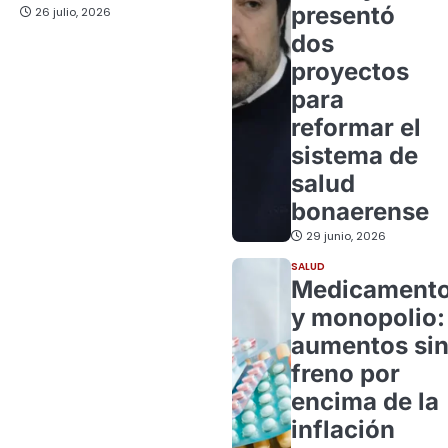
presentó
26 julio, 2026
dos
proyectos
para
reformar el
sistema de
salud
bonaerense
29 junio, 2026
SALUD
Medicament
y monopolio:
aumentos si
freno por
encima de la
inflación