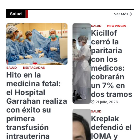
Salud
Ver Más
SALUD
PROVINCIA
Kicillof
cerró la
paritaria
con los
médicos:
SALUD
DESTACADAS
Hito en la
cobrarán
medicina fetal:
un 7% en
el Hospital
dos tramos
Garrahan realiza
21 julio, 2026
con éxito su
SALUD
primera
Kreplak
transfusión
defendió el
intrauterina
IOMA y