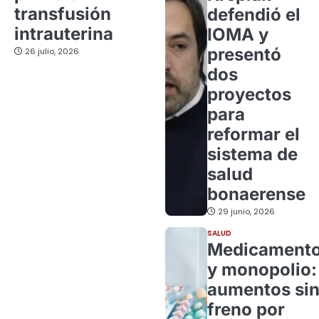
transfusión
defendió el
intrauterina
IOMA y
presentó
26 julio, 2026
dos
proyectos
para
reformar el
sistema de
salud
bonaerense
29 junio, 2026
SALUD
Medicament
y monopolio:
aumentos si
freno por