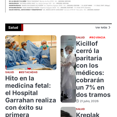
Salud
Ver Más
SALUD
PROVINCIA
Kicillof
cerró la
paritaria
con los
médicos:
SALUD
DESTACADAS
Hito en la
cobrarán
medicina fetal:
un 7% en
el Hospital
dos tramos
Garrahan realiza
21 julio, 2026
con éxito su
SALUD
primera
Kreplak