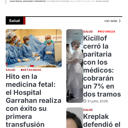
Salud
Ver Más
SALUD
PROVINCIA
Kicillof
cerró la
paritaria
con los
médicos:
SALUD
DESTACADAS
Hito en la
cobrarán
medicina fetal:
un 7% en
el Hospital
dos tramos
Garrahan realiza
21 julio, 2026
con éxito su
SALUD
primera
Kreplak
transfusión
defendió el