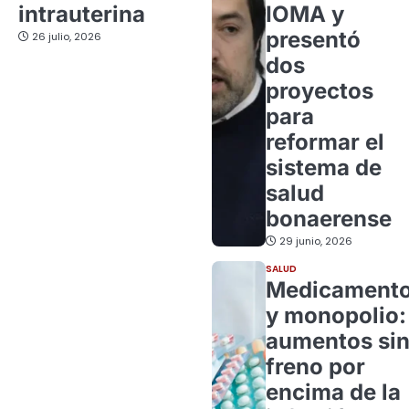
intrauterina
IOMA y
presentó
26 julio, 2026
dos
proyectos
para
reformar el
sistema de
salud
bonaerense
29 junio, 2026
SALUD
Medicament
y monopolio:
aumentos si
freno por
encima de la