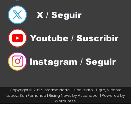
Copyright © 2026
Informe Norte – San Isidro , Tigre, Vicente
Lopez, San Fernando
| Rising News by
Ascendoor
| Powered by
WordPress
.