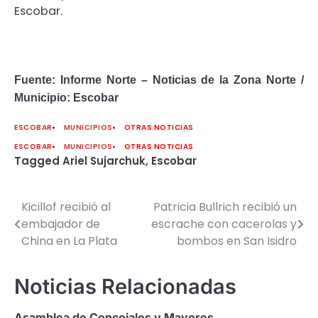
Escobar.
Fuente: Informe Norte – Noticias de la Zona Norte /
Municipio: Escobar
ESCOBAR
MUNICIPIOS
OTRAS NOTICIAS
ESCOBAR
MUNICIPIOS
OTRAS NOTICIAS
Tagged
Ariel Sujarchuk
,
Escobar
Kicillof recibió al
Patricia Bullrich recibió un
Navegación
embajador de
escrache con cacerolas y
de
China en La Plata
bombos en San Isidro
entradas
Noticias Relacionadas
Asamblea de Concejales y Mayores