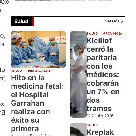
Axel
a
Salud
Ver Más
SALUD
PROVINCIA
o,
Kicillof
or
cerró la
paritaria
con los
No
SALUD
DESTACADAS
médicos:
Hito en la
a”,
cobrarán
medicina fetal:
un 7% en
el Hospital
dos
Garrahan
os
tramos
realiza con
El
21 julio, 2026
éxito su
SALUD
primera
Kreplak