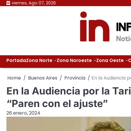
Skip
viernes, Ago 07, 2026
to
content
Portada
Zona Norte
Zona Noroeste
Zona Oeste
C
Home
Buenos Aires
Provincia
En la Audiencia po
En la Audiencia por la Tar
“Paren con el ajuste”
26 enero, 2024