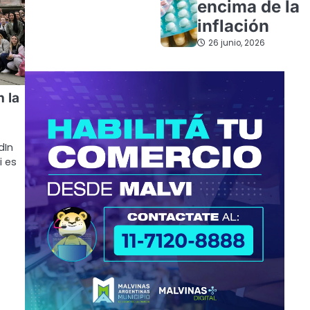
encima de la
inflación
26 junio, 2026
 la
dIn
i es