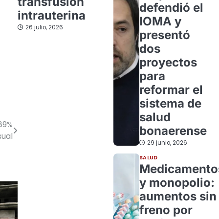
transfusión
defendió el
intrauterina
IOMA y
26 julio, 2026
presentó
dos
proyectos
para
reformar el
sistema de
salud
 89%
bonaerense
sual
29 junio, 2026
SALUD
Medicamento
y monopolio:
aumentos sin
freno por