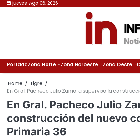
Skip
jueves, Ago 06, 2026
to
content
Portada
Zona Norte
Zona Noroeste
Zona Oeste
C
Home
Tigre
En Gral. Pacheco Julio Zamora supervisó la construcc
En Gral. Pacheco Julio Za
construcción del nuevo c
Primaria 36