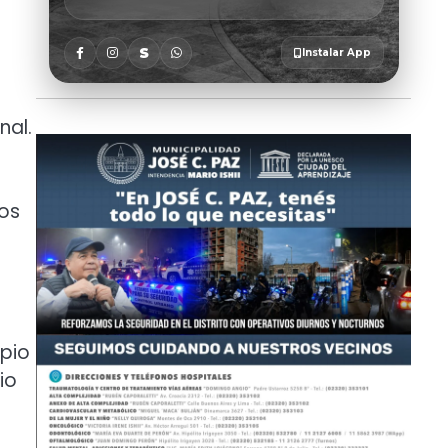
nal.
os
ipio
io