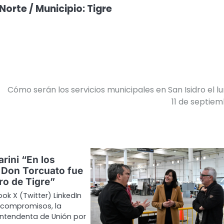
Norte / Municipio: Tigre
Cómo serán los servicios municipales en San Isidro el l
11 de septie
rini “En los
 Don Torcuato fue
ero de Tigre”
ok X (Twitter) LinkedIn
s compromisos, la
intendenta de Unión por