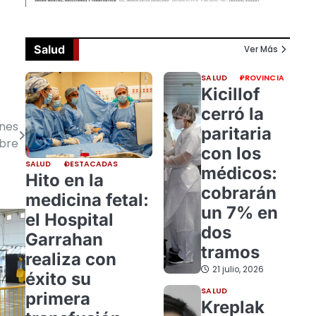
Salud
Ver Más
SALUD
PROVINCIA
Kicillof
cerró la
unes
paritaria
mbre
con los
SALUD
DESTACADAS
médicos:
Hito en la
cobrarán
medicina fetal:
un 7% en
el Hospital
dos
Garrahan
tramos
realiza con
21 julio, 2026
éxito su
SALUD
primera
Kreplak