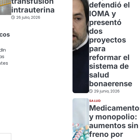
transfusión
defendió el
intrauterina
IOMA y
26 julio, 2026
presentó
dos
ncos
proyectos
para
dIn
reformar el
as
ntes
sistema de
salud
bonaerense
29 junio, 2026
SALUD
Medicamento
y monopolio:
aumentos sin
freno por