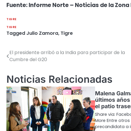
Fuente: Informe Norte – Noticias de la Zona 
TIGRE
TIGRE
Tagged
Julio Zamora
,
Tigre
El presidente arribó a la India para participar de la
Navegación
Cumbre del G20
de
entradas
Noticias Relacionadas
Malena Galma
últimos años
el patio tras
Share via: Facebo
More Entre otro
precandidata a 