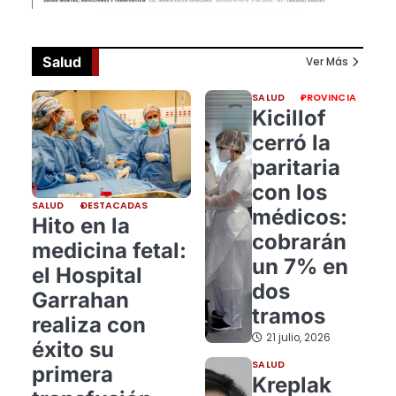
Salud
Ver Más
SALUD
PROVINCIA
Kicillof
cerró la
paritaria
con los
SALUD
DESTACADAS
médicos:
Hito en la
cobrarán
medicina fetal:
un 7% en
el Hospital
dos
Garrahan
tramos
realiza con
21 julio, 2026
éxito su
SALUD
primera
Kreplak