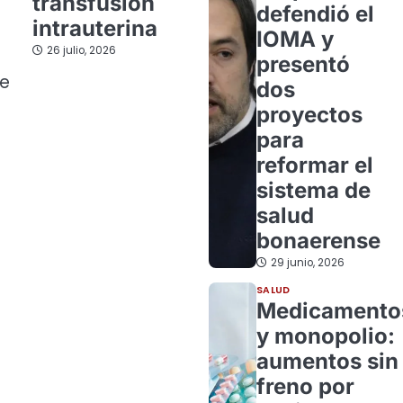
transfusión
defendió el
intrauterina
IOMA y
26 julio, 2026
presentó
ue
dos
proyectos
para
reformar el
sistema de
salud
bonaerense
29 junio, 2026
SALUD
Medicamento
y monopolio:
aumentos sin
freno por