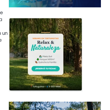
de
a
n un
e