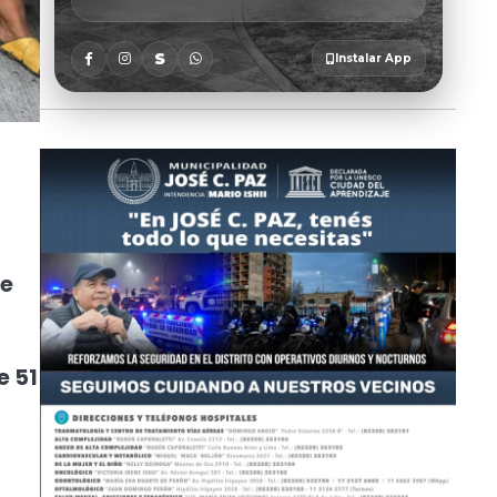
te
e 51