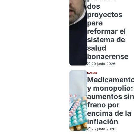
dos
proyectos
para
reformar el
sistema de
salud
bonaerense
29 junio, 2026
SALUD
Medicament
y monopolio:
aumentos si
freno por
encima de la
inflación
26 junio, 2026