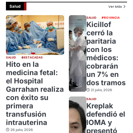
Salud
Ver Más
SALUD
PROVINCIA
Kicillof
cerró la
paritaria
con los
médicos:
SALUD
DESTACADAS
Hito en la
cobrarán
medicina fetal:
un 7% en
el Hospital
dos tramos
Garrahan realiza
21 julio, 2026
con éxito su
SALUD
primera
Kreplak
transfusión
defendió el
intrauterina
IOMA y
presentó
26 julio, 2026